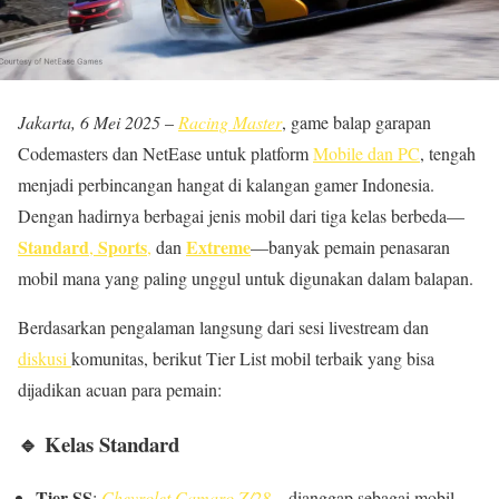
Jakarta, 6 Mei 2025
–
Racing Master
, game balap garapan
Codemasters dan NetEase untuk platform
Mobile dan PC
, tengah
menjadi perbincangan hangat di kalangan gamer Indonesia.
Dengan hadirnya berbagai jenis mobil dari tiga kelas berbeda—
Standard
Sports
Extreme
,
,
dan
—banyak pemain penasaran
mobil mana yang paling unggul untuk digunakan dalam balapan.
Berdasarkan pengalaman langsung dari sesi livestream dan
diskusi
komunitas, berikut Tier List mobil terbaik yang bisa
dijadikan acuan para pemain:
🔹
Kelas Standard
Tier SS
:
Chevrolet Camaro Z/28
– dianggap sebagai mobil