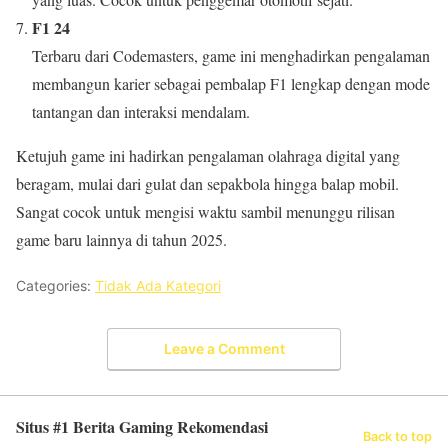
F1 24
Terbaru dari Codemasters, game ini menghadirkan pengalaman
membangun karier sebagai pembalap F1 lengkap dengan mode
tantangan dan interaksi mendalam.
Ketujuh game ini hadirkan pengalaman olahraga digital yang
beragam, mulai dari gulat dan sepakbola hingga balap mobil.
Sangat cocok untuk mengisi waktu sambil menunggu rilisan
game baru lainnya di tahun 2025.
Categories:
Tidak Ada Kategori
Leave a Comment
Situs #1 Berita Gaming Rekomendasi
Back to top