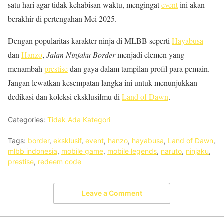
satu hari agar tidak kehabisan waktu, mengingat
event
ini akan
berakhir di pertengahan Mei 2025.
Dengan popularitas karakter ninja di MLBB seperti
Hayabusa
dan
Hanzo
,
Jalan Ninjaku Border
menjadi elemen yang
menambah
prestise
dan gaya dalam tampilan profil para pemain.
Jangan lewatkan kesempatan langka ini untuk menunjukkan
dedikasi dan koleksi eksklusifmu di
Land of Dawn
.
Categories:
Tidak Ada Kategori
Tags:
border
,
eksklusif
,
event
,
hanzo
,
hayabusa
,
Land of Dawn
,
mlbb indonesia
,
mobile game
,
mobile legends
,
naruto
,
ninjaku
,
prestise
,
redeem code
Leave a Comment