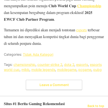
Club World Cup
Championship
mengumpulkan poin menuju
2025
dan kesempatan bergabung dalam program eksklusif
EWCF Club Partner Program
.
Turnamen ini diprediksi akan menjadi tontonan
esports
terbesar
tahun ini dan menyajikan kompetisi tingkat dunia bagi penggemar
di seluruh penjuru dunia.
Categories:
Tidak Ada Kategori
Tags:
championship
,
counter-strike 2
,
dota 2
,
esports
,
esports
world cup
,
mlbb
,
mobile legends
,
mobilegame
,
pcgame
,
pubg
Leave a Comment
Situs #1 Berita Gaming Rekomendasi
Back to top