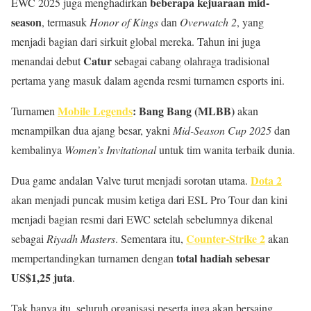
beberapa kejuaraan mid-
EWC 2025 juga menghadirkan
season
, termasuk
Honor of Kings
dan
Overwatch 2
, yang
menjadi bagian dari sirkuit global mereka. Tahun ini juga
Catur
menandai debut
sebagai cabang olahraga tradisional
pertama yang masuk dalam agenda resmi turnamen esports ini.
Mobile Legends
: Bang Bang (MLBB)
Turnamen
akan
menampilkan dua ajang besar, yakni
Mid-Season Cup 2025
dan
kembalinya
Women’s Invitational
untuk tim wanita terbaik dunia.
Dota 2
Dua game andalan Valve turut menjadi sorotan utama.
akan menjadi puncak musim ketiga dari ESL Pro Tour dan kini
menjadi bagian resmi dari EWC setelah sebelumnya dikenal
Counter-Strike 2
sebagai
Riyadh Masters
. Sementara itu,
akan
total hadiah sebesar
mempertandingkan turnamen dengan
US$1,25 juta
.
Tak hanya itu, seluruh organisasi peserta juga akan bersaing