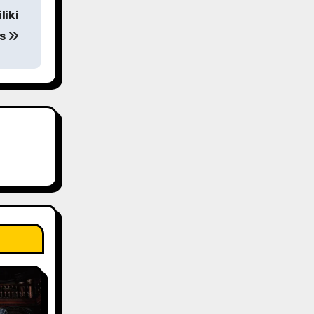
liki
us