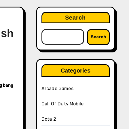
Search
ush
Search
Categories
ng bang
Arcade Games
Call Of Duty Mobile
Dota 2