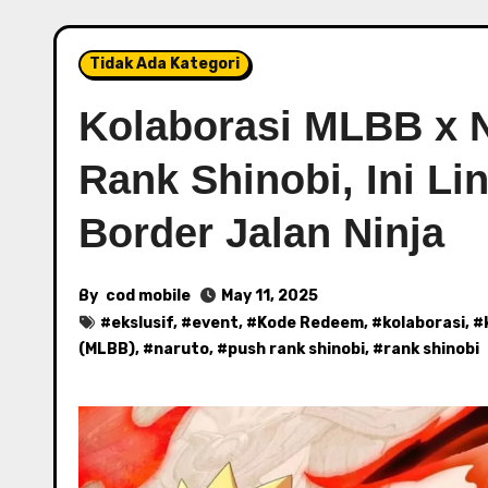
Tidak Ada Kategori
Kolaborasi MLBB x 
Rank Shinobi, Ini Li
Border Jalan Ninja
By
cod mobile
May 11, 2025
#
ekslusif
, #
event
, #
Kode Redeem
, #
kolaborasi
, #
(MLBB)
, #
naruto
, #
push rank shinobi
, #
rank shinobi