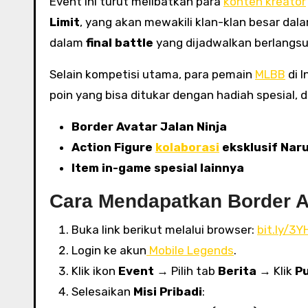
Event ini turut melibatkan para
konten kreator
Limit
, yang akan mewakili klan-klan besar dal
dalam
final battle
yang dijadwalkan berlangs
Selain kompetisi utama, para pemain
MLBB
di 
poin yang bisa ditukar dengan hadiah spesial, d
Border Avatar Jalan Ninja
Action Figure
kolaborasi
eksklusif Nar
Item in-game spesial lainnya
Cara Mendapatkan Border Av
Buka link berikut melalui browser:
bit.ly/3Y
Login ke akun
Mobile Legends
.
Klik ikon
Event
→ Pilih tab
Berita
→ Klik
P
Selesaikan
Misi Pribadi
: