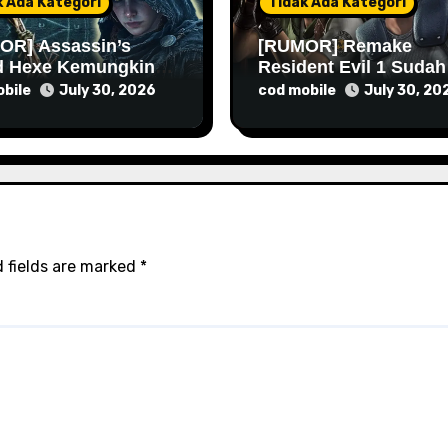
k Ada Kategori
Tidak Ada Kategori
OR] Assassin’s
[RUMOR] Remake
d Hexe Kemungkinan
Resident Evil 1 Sudah
 Lebih Lama Lagi
Masuk Tahap Pre-
bile
cod mobile
July 30, 2026
July 30, 20
Produksi Sejak Tahun
Lalu
 fields are marked
*