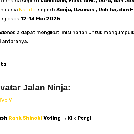
ternama seperti
Kameaam, ElestialHD, Oura, dan Je
am dunia
Naruto
, seperti
Senju, Uzumaki, Uchiha, dan 
ung pada
12-13 Mei 2025
.
Indonesia dapat mengikuti misi harian untuk mengumpul
i antaranya:
uto
atar Jalan Ninja:
HVbiV
ush
Rank Shinobi
Voting
→ Klik
Pergi
.