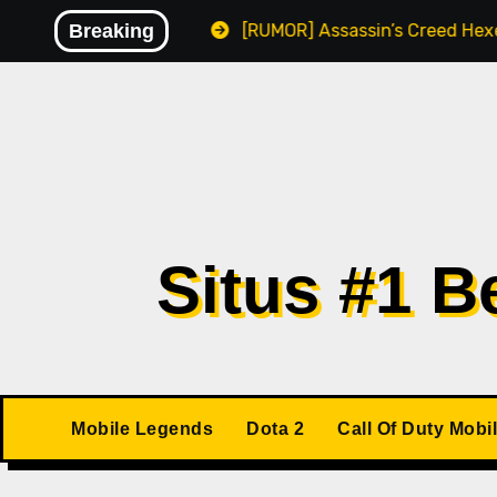
Skip
lware
Breaking
[RUMOR] Assassin’s Creed Hexe Kemungkinan Ri
to
content
Situs #1 
Mobile Legends
Dota 2
Call Of Duty Mobi