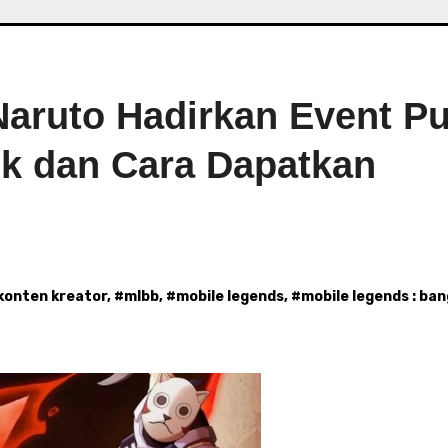
Naruto Hadirkan Event P
nk dan Cara Dapatkan
konten kreator
, #
mlbb
, #
mobile legends
, #
mobile legends : ba