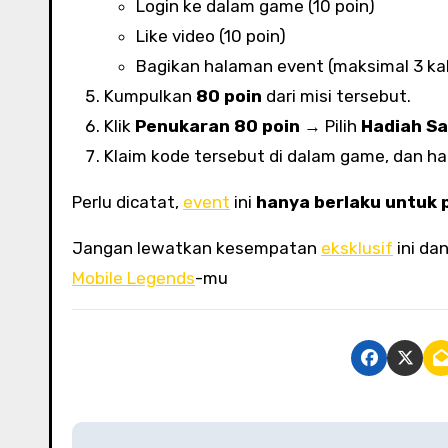
Login ke dalam game (10 poin)
Like video (10 poin)
Bagikan halaman event (maksimal 3 kali 
Kumpulkan
80 poin
dari misi tersebut.
Klik
Penukaran 80 poin
→ Pilih
Hadiah S
Klaim kode tersebut di dalam game, dan ha
Perlu dicatat,
event
ini
hanya berlaku untuk
Jangan lewatkan kesempatan
eksklusif
ini da
Mobile Legends
-mu
P