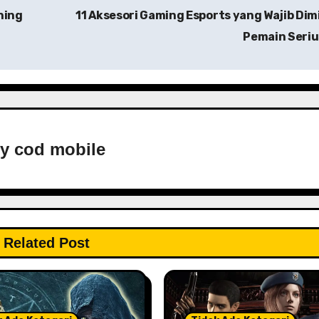
shing
11 Aksesori Gaming Esports yang Wajib Dimi
Pemain Seri
By
cod mobile
Related Post