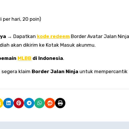
per hari, 20 poin)
aya
→ Dapatkan
kode redeem
Border Avatar Jalan Ninja
diah akan dikirim ke Kotak Masuk akunmu.
 pemain
MLBB
di Indonesia
.
n segera klaim
Border Jalan Ninja
untuk mempercantik p