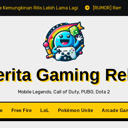
lis Lebih Lama Lagi
[RUMOR] Remake Resident Evil 1 
Berita Gaming R
Mobile Legends, Call of Duty, PUBG, Dota 2
le
Free Fire
LoL
Pokémon Unite
Arcade Ga