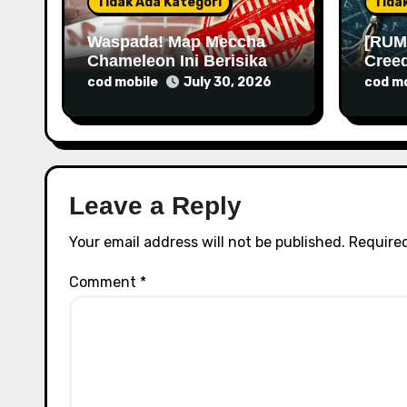
Tidak Ada Kategori
Tida
o
Waspada! Map Meccha
[RUM
Chameleon Ini Berisikan
Cree
n
Malware
Rilis
cod mobile
cod mo
July 30, 2026
Leave a Reply
Your email address will not be published.
Required
Comment
*