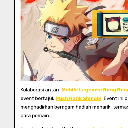
Kolaborasi antara
Mobile Legends: Bang Ban
event bertajuk
Push Rank Shinobi
. Event ini
menghadirkan beragam hadiah menarik, term
para pemain.