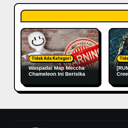
Tidak Ada Kategori
Tid
Waspada! Map Meccha
[RUM
Chameleon Ini Berisikan
Cree
Malware
Kemu
Lama