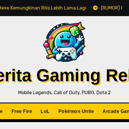
Kemungkinan Rilis Lebih Lama Lagi
[RUMOR] Remake R
Berita Gaming R
Mobile Legends, Call of Duty, PUBG, Dota 2
le
Free Fire
LoL
Pokémon Unite
Arcade Ga