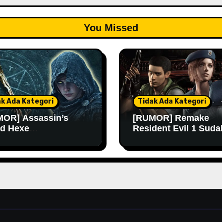
You Missed
ak Ada Kategori
Tidak Ada Kategori
OR] Assassin’s
[RUMOR] Remake
d Hexe
Resident Evil 1 Suda
ngkinan Rilis Lebih
Masuk Tahap Pre-
 Lagi
Produksi Sejak Tahu
Lalu