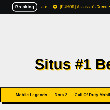
Skip
ni Berisikan Malware
Breaking
[RUMOR] Assassin’s Creed Hexe 
to
content
Situs #1 
Mobile Legends
Dota 2
Call Of Duty Mobi