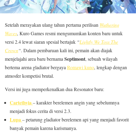
Setelah merayakan ulang tahun pertama perilisan
Wuthering
Waves
, Kuro Games resmi mengumumkan konten baru untuk
versi 2.4 lewat siaran spesial bertajuk
“
Lightly We Toss The
Crown
“
. Dalam pembaruan kali ini, pemain akan diajak
Septimont
menjelajahi area baru bernama
, sebuah wilayah
bertema arena gladiator bergaya
Romawi kuno
, lengkap dengan
atmosfer kompetisi brutal.
Versi ini juga memperkenalkan dua Resonator baru:
Cartethyia
– karakter berelemen angin yang sebelumnya
menjadi fokus cerita di versi 2.3.
Lupa
– petarung gladiator berelemen api yang menjadi favorit
banyak pemain karena karismanya.