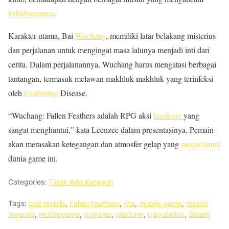
kehidupannya
.
Karakter utama, Bai
Wuchang
, memiliki latar belakang misterius
dan perjalanan untuk mengingat masa lalunya menjadi inti dari
cerita. Dalam perjalanannya, Wuchang harus mengatasi berbagai
tantangan, termasuk melawan makhluk-makhluk yang terinfeksi
oleh
Feathering
Disease.
“Wuchang: Fallen Feathers adalah RPG aksi
hardcore
yang
sangat menghantui,” kata Leenzee dalam presentasinya. Pemain
akan merasakan ketegangan dan atmosfer gelap yang
menyelimuti
dunia game ini.
Categories:
Tidak Ada Kategori
Tags:
cod mobile
,
Fallen Feathers
,
gta
,
mobile game
,
mobile
legends
,
mobilegame
,
pcgame
,
platform
,
playstation
,
Steam