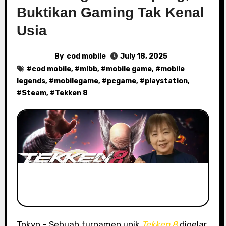
Buktikan Gaming Tak Kenal
Usia
By
cod mobile
July 18, 2025
#
cod mobile
, #
mlbb
, #
mobile game
, #
mobile
legends
, #
mobilegame
, #
pcgame
, #
playstation
,
#
Steam
, #
Tekken 8
Tokyo – Sebuah turnamen unik
Tekken 8
digelar