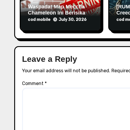
n
Waspada! Map Meccha
[RUM
Chameleon Ini Berisikan
Cree
Malware
Rilis
cod mobile
cod mo
July 30, 2026
Leave a Reply
Your email address will not be published.
Required
Comment
*