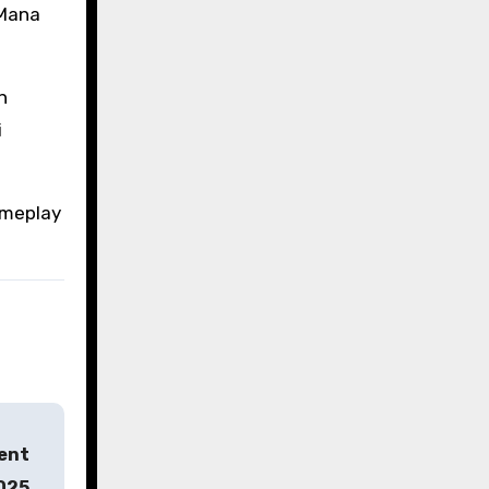
 Mana
n
i
ameplay
vent
2025