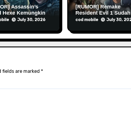
OR] Assassin’s
[RUMOR] Remake
d Hexe Kemungkinan
Resident Evil 1 Sudah
 Lebih Lama Lagi
Masuk Tahap Pre-
bile
cod mobile
July 30, 2026
July 30, 20
Produksi Sejak Tahun
Lalu
 fields are marked
*