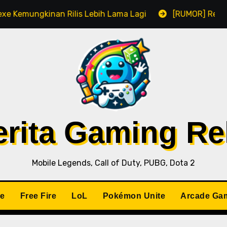
kinan Rilis Lebih Lama Lagi
[RUMOR] Remake Resident
Berita Gaming R
Mobile Legends, Call of Duty, PUBG, Dota 2
le
Free Fire
LoL
Pokémon Unite
Arcade Ga