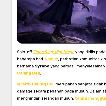
Spin-off
Elden Ring: Nightreign
yang dirilis pad
beberapa hari.
Namun
, perhatian komunitas ki
bernama
Syrobe
yang berhasil menyelesaika
Calling Bell
.
Wraith Calling Bell
merupakan senjata tidak b
damage secara perlahan pada musuh. Dalam tan
menghindari serangan musuh,
tanpa menggun