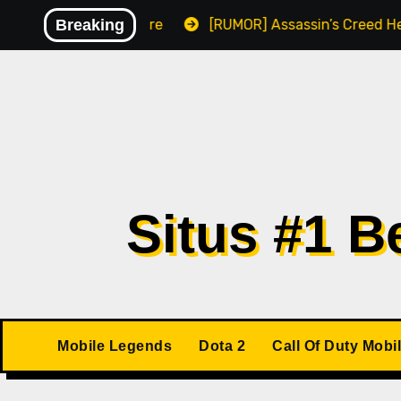
Skip
sikan Malware
Breaking
[RUMOR] Assassin’s Creed Hexe Kemung
to
content
Situs #1 
Mobile Legends
Dota 2
Call Of Duty Mobi