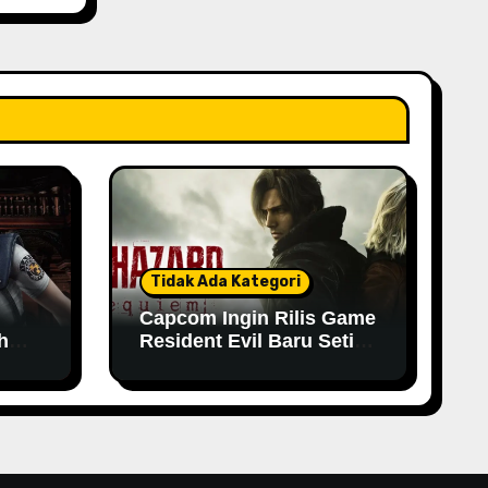
Tidak Ada Kategori
Capcom Ingin Rilis Game
h
Resident Evil Baru Setiap
Tahun
n