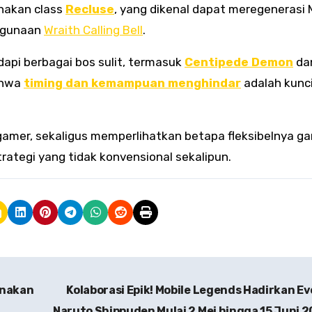
nakan class
Recluse
, yang dikenal dapat meregenerasi
ggunaan
Wraith Calling Bell
.
api berbagai bos sulit, termasuk
Centipede Demon
da
ahwa
timing dan kemampuan menghindar
adalah kunc
 gamer, sekaligus memperlihatkan betapa fleksibelnya g
rategi yang tidak konvensional sekalipun.
unakan
Kolaborasi Epik! Mobile Legends Hadirkan E
Naruto Shippuden Mulai 2 Mei hingga 15 Juni 