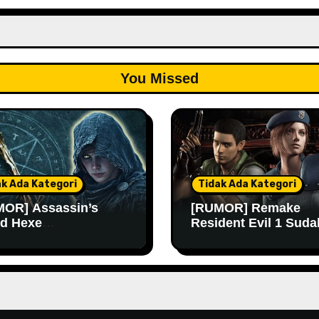
You Missed
ak Ada Kategori
Tidak Ada Kategori
OR] Assassin’s
[RUMOR] Remake
d Hexe
Resident Evil 1 Suda
ngkinan Rilis Lebih
Masuk Tahap Pre-
 Lagi
Produksi Sejak Tahu
Lalu