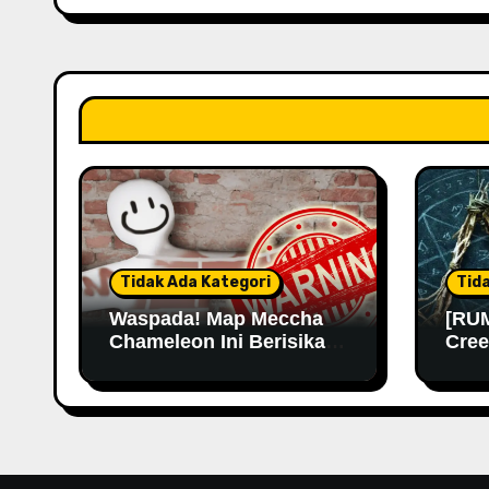
Tidak Ada Kategori
Tid
Waspada! Map Meccha
[RUM
Chameleon Ini Berisikan
Cree
Malware
Kemu
Lama