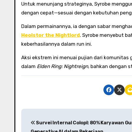
Untuk menunjang strateginya, Syrobe menggu
dengan cepat—sesuai dengan kebutuhan pen
Dalam permainannya, ia dengan sabar menghad
Heolstor the Nightlord
. Syrobe menyebut b
keberhasilannya dalam run ini.
Aksi ekstrem ini menuai pujian dari komunitas
dalam
Elden Ring: Nightreign
, bahkan dengan st
P
Survei Internal Colopl: 80% Karyawan G
o
Generative AI dalam Pekerjaan