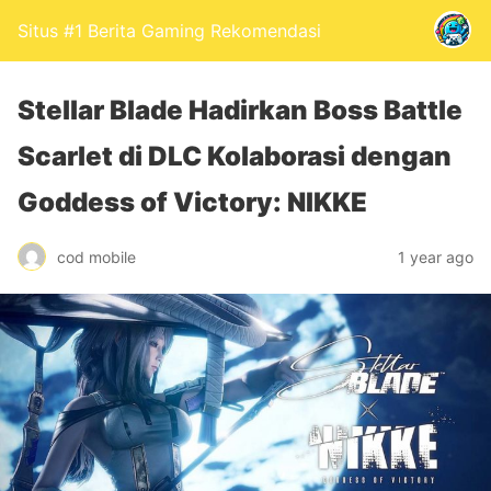
Situs #1 Berita Gaming Rekomendasi
Stellar Blade Hadirkan Boss Battle
Scarlet di DLC Kolaborasi dengan
Goddess of Victory: NIKKE
cod mobile
1 year ago