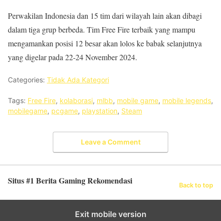
Perwakilan Indonesia dan 15 tim dari wilayah lain akan dibagi
dalam tiga grup berbeda. Tim Free Fire terbaik yang mampu
mengamankan posisi 12 besar akan lolos ke babak selanjutnya
yang digelar pada 22-24 November 2024.
Categories:
Tidak Ada Kategori
Tags:
Free Fire
,
kolaborasi
,
mlbb
,
mobile game
,
mobile legends
,
mobilegame
,
pcgame
,
playstation
,
Steam
Leave a Comment
Situs #1 Berita Gaming Rekomendasi
Back to top
Exit mobile version