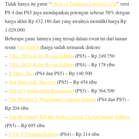
Tidak hanya itu game “
Ghost of Tsushima Director’s Cut
” versi
PS 4 dan PS5 juga mendapatkan potongan sebesar 58% dengan
harga akhir Rp 432.180 dari yang awalnya memiliki harga Rp
1.029.000
Beberapa game lainnya yang tersaji dalam event ini dari laman
resmi
PlayStation
(harga sudah termasuk diskon)
–
NBA 2K24 Kobe Bryant Edition
(PS5) – Rp 249.750
–
NBA 2K24 Kobe Bryant Edition
(PS4) – Rp 178 ribu
–
It Takes Two
(PS4 dan PS5) – Rp 140.500
–
Star Wars Jedi: Survivor
(PS5) – Rp 454 ribu
–
Marvel’s Spider-Man Remastered
(PS5) – Rp 364.500
–
The Witcher 3: Wild Hunt Complete Edition
(PS4 dan PS5) –
Rp 204 ribu
–
Suicide Squad: Kill the Justice League Digital Deluxe Edition
(PS5) – Rp 695 ribu
–
GTA V Premium Edition
(PS4) – Rp 214 ribu