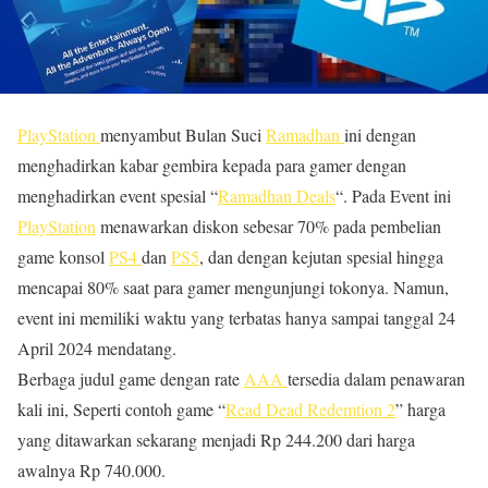
PlayStation
menyambut Bulan Suci
Ramadhan
ini dengan
menghadirkan kabar gembira kepada para gamer dengan
menghadirkan event spesial “
Ramadhan Deals
“. Pada Event ini
PlayStation
menawarkan diskon sebesar 70% pada pembelian
game konsol
PS4
dan
PS5
, dan dengan kejutan spesial hingga
mencapai 80% saat para gamer mengunjungi tokonya. Namun,
event ini memiliki waktu yang terbatas hanya sampai tanggal 24
April 2024 mendatang.
Berbaga judul game dengan rate
AAA
tersedia dalam penawaran
kali ini, Seperti contoh game “
Read Dead Redemtion 2
” harga
yang ditawarkan sekarang menjadi Rp 244.200 dari harga
awalnya Rp 740.000.