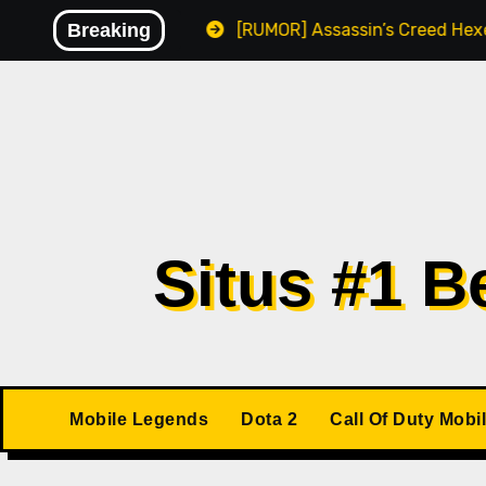
Skip
sikan Malware
Breaking
[RUMOR] Assassin’s Creed Hexe Kemung
to
content
Situs #1 
Mobile Legends
Dota 2
Call Of Duty Mobi