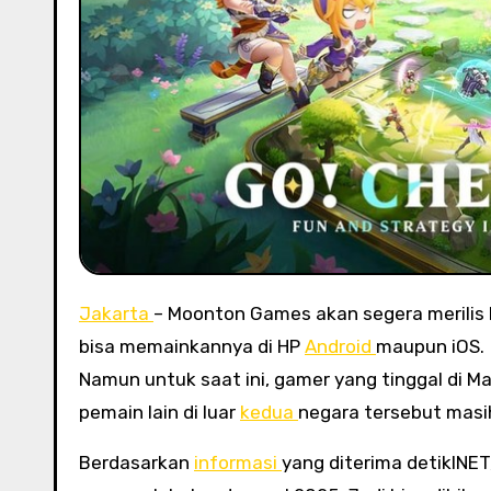
Jakarta
– Moonton Games akan segera merilis k
bisa memainkannya di HP
Android
maupun iOS.
Namun untuk saat ini, gamer yang tinggal di 
pemain lain di luar
kedua
negara tersebut masi
Berdasarkan
informasi
yang diterima detikINET