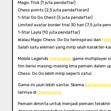
Magic Trick (1 juta pendaftar)
Chess points (2,5 juta pendaftaran)
1-Star Go Go Chest (5 juta pendaftar)
Limited avatar border trial 30 hari (7,5 juta pe
1-Star Layla (10 juta pendaftar)
Walau Magic Chess: Go Go terinspirasi dari
Mobi
Salah satu elemen yang mirip ialah karakter-ka
Mobile Legends
merupakan
game multiplayer o
tim berisi masing-masing lima pemain dalam 
Chess: Go Go lebih mirip seperti catur.
Game ini jauh lebih santai. Skema
bertarungny
lainnya di
chessboard
.
Pemain diminta untuk menjadi pemain terakhi
dengan mengandalkan kombinasi sinergi dari mas