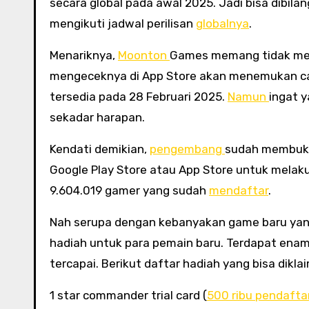
secara global pada awal 2025. Jadi bisa dibil
mengikuti jadwal perilisan
globalnya
.
Menariknya,
Moonton
Games memang tidak meny
mengeceknya di App Store akan menemukan cat
tersedia pada 28 Februari 2025.
Namun
ingat 
sekadar harapan.
Kendati demikian,
pengembang
sudah membuka 
Google Play Store atau App Store untuk melaku
9.604.019 gamer yang sudah
mendaftar
.
Nah serupa dengan kebanyakan game baru yang a
hadiah untuk para pemain baru. Terdapat enam 
tercapai. Berikut daftar hadiah yang bisa diklai
1 star commander trial card (
500 ribu pendafta