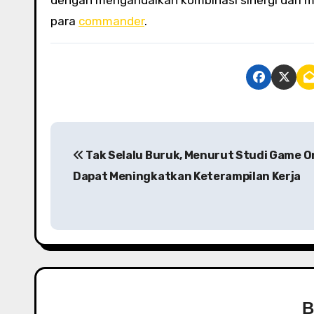
para
commander
.
P
Tak Selalu Buruk, Menurut Studi Game O
o
Dapat Meningkatkan Keterampilan Kerja
s
t
n
a
v