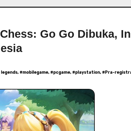
 Chess: Go Go Dibuka, In
nesia
 legends
, #
mobilegame
, #
pcgame
, #
playstation
, #
Pra-registr