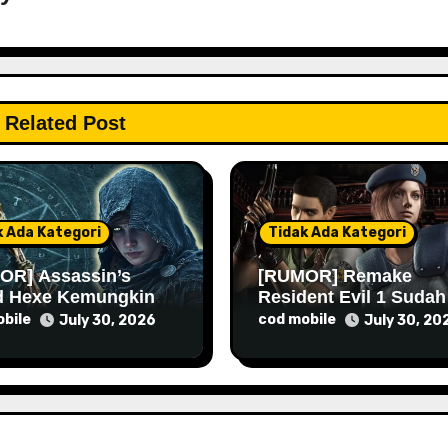
Related Post
k Ada Kategori
Tidak Ada Kategori
OR] Assassin’s
[RUMOR] Remake
d Hexe Kemungkinan
Resident Evil 1 Sudah
 Lebih Lama Lagi
Masuk Tahap Pre-
bile
cod mobile
July 30, 2026
July 30, 20
Produksi Sejak Tahun
Lalu