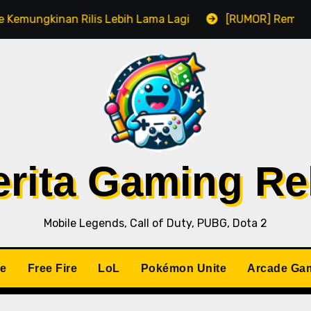
kinan Rilis Lebih Lama Lagi
[RUMOR] Remake Resident
Berita Gaming R
Mobile Legends, Call of Duty, PUBG, Dota 2
le
Free Fire
LoL
Pokémon Unite
Arcade Ga