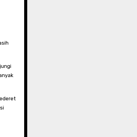
asih
jungi
banyak
sederet
si