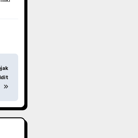
ejak
ddit