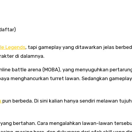
ndaftar)
le Legends
, tapi gameplay yang ditawarkan jelas berbed
rakter di dalamnya.
nline battle arena (MOBA), yang menyuguhkan pertarun
upaya menghancurkan turret lawan. Sedangkan gameplay
a
pun berbeda. Di sini kalian hanya sendiri melawan tuju
r yang bertahan. Cara mengalahkan lawan-lawan terseb
ing-masing hero, dan dukungan dari efek skill yang dim