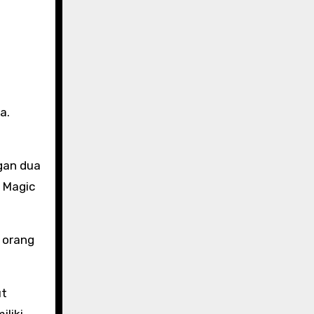
a.
gan dua
 Magic
h orang
ut
iliki