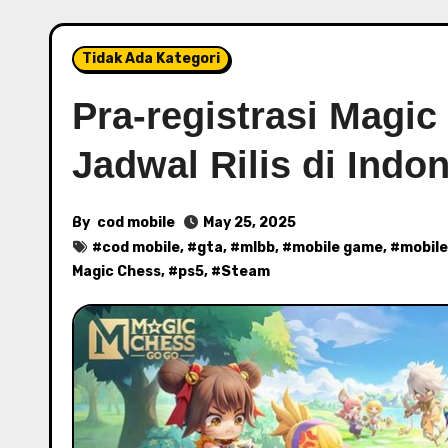
Tidak Ada Kategori
Pra-registrasi Magic
Jadwal Rilis di Indo
By
cod mobile
May 25, 2025
#
cod mobile
, #
gta
, #
mlbb
, #
mobile game
, #
mobile
Magic Chess
, #
ps5
, #
Steam