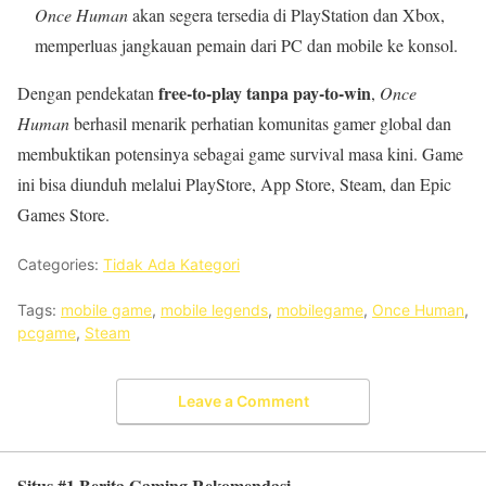
Once Human
akan segera tersedia di PlayStation dan Xbox,
memperluas jangkauan pemain dari PC dan mobile ke konsol.
free-to-play tanpa pay-to-win
Dengan pendekatan
,
Once
Human
berhasil menarik perhatian komunitas gamer global dan
membuktikan potensinya sebagai game survival masa kini. Game
ini bisa diunduh melalui PlayStore, App Store, Steam, dan Epic
Games Store.
Categories:
Tidak Ada Kategori
Tags:
mobile game
,
mobile legends
,
mobilegame
,
Once Human
,
pcgame
,
Steam
Leave a Comment
Situs #1 Berita Gaming Rekomendasi