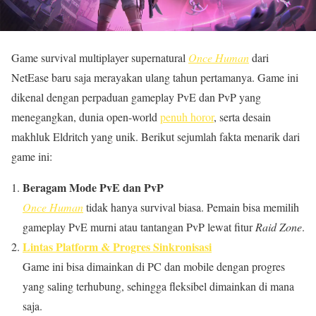
Game survival multiplayer supernatural
Once Human
dari
NetEase baru saja merayakan ulang tahun pertamanya. Game ini
dikenal dengan perpaduan gameplay PvE dan PvP yang
menegangkan, dunia open-world
penuh horor
, serta desain
makhluk Eldritch yang unik. Berikut sejumlah fakta menarik dari
game ini:
Beragam Mode PvE dan PvP
Once Human
tidak hanya survival biasa. Pemain bisa memilih
gameplay PvE murni atau tantangan PvP lewat fitur
Raid Zone
.
Lintas Platform & Progres Sinkronisasi
Game ini bisa dimainkan di PC dan mobile dengan progres
yang saling terhubung, sehingga fleksibel dimainkan di mana
saja.