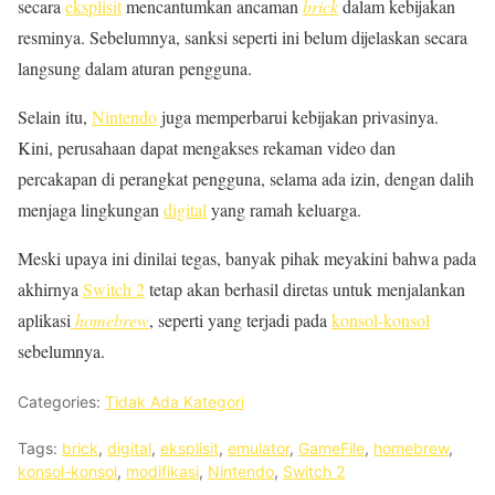
secara
eksplisit
mencantumkan ancaman
brick
dalam kebijakan
resminya. Sebelumnya, sanksi seperti ini belum dijelaskan secara
langsung dalam aturan pengguna.
Selain itu,
Nintendo
juga memperbarui kebijakan privasinya.
Kini, perusahaan dapat mengakses rekaman video dan
percakapan di perangkat pengguna, selama ada izin, dengan dalih
menjaga lingkungan
digital
yang ramah keluarga.
Meski upaya ini dinilai tegas, banyak pihak meyakini bahwa pada
akhirnya
Switch 2
tetap akan berhasil diretas untuk menjalankan
aplikasi
homebrew
, seperti yang terjadi pada
konsol-konsol
sebelumnya.
Categories:
Tidak Ada Kategori
Tags:
brick
,
digital
,
eksplisit
,
emulator
,
GameFile
,
homebrew
,
konsol-konsol
,
modifikasi
,
Nintendo
,
Switch 2