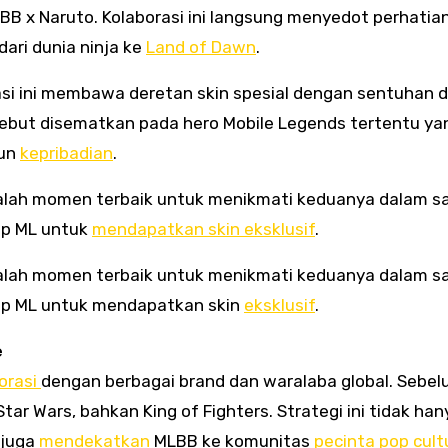
LBB x Naruto. Kolaborasi ini langsung menyedot perhatia
ari dunia ninja ke
Land of Dawn
.
si ini membawa deretan skin spesial dengan sentuhan 
rsebut disematkan pada hero Mobile Legends tertentu ya
pun
kepribadian
.
dalah momen terbaik untuk menikmati keduanya dalam s
up ML untuk
mendapatkan skin eksklusif
.
adalah momen terbaik untuk menikmati keduanya dalam s
up ML untuk mendapatkan skin
eksklusif
.
e
orasi
dengan berbagai brand dan waralaba global. Sebe
 Wars, bahkan King of Fighters. Strategi ini tidak han
 juga
mendekatkan
MLBB ke komunitas
pecinta pop cult