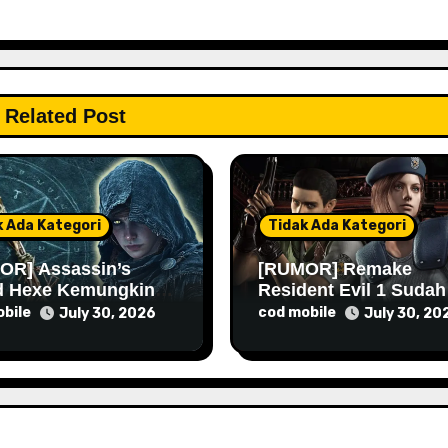
Related Post
k Ada Kategori
Tidak Ada Kategori
OR] Assassin’s
[RUMOR] Remake
d Hexe Kemungkinan
Resident Evil 1 Sudah
 Lebih Lama Lagi
Masuk Tahap Pre-
bile
cod mobile
July 30, 2026
July 30, 20
Produksi Sejak Tahun
Lalu