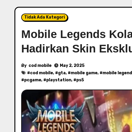
Tidak Ada Kategori
Mobile Legends Kola
Hadirkan Skin Eksklu
By
cod mobile
May 2, 2025
#
cod mobile
, #
gta
, #
mobile game
, #
mobile legen
#
pcgame
, #
playstation
, #
ps5