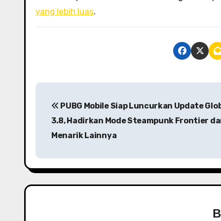
yang lebih luas
.
P
PUBG Mobile Siap Luncurkan Update Glob
o
3.8, Hadirkan Mode Steampunk Frontier da
s
Menarik Lainnya
t
n
a
v