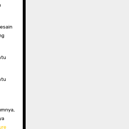
n
desain
ng
atu
atu
lumnya,
ya
ure