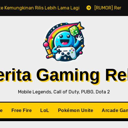
lis Lebih Lama Lagi
[RUMOR] Remake Resident Evil 1 
Berita Gaming R
Mobile Legends, Call of Duty, PUBG, Dota 2
le
Free Fire
LoL
Pokémon Unite
Arcade Ga