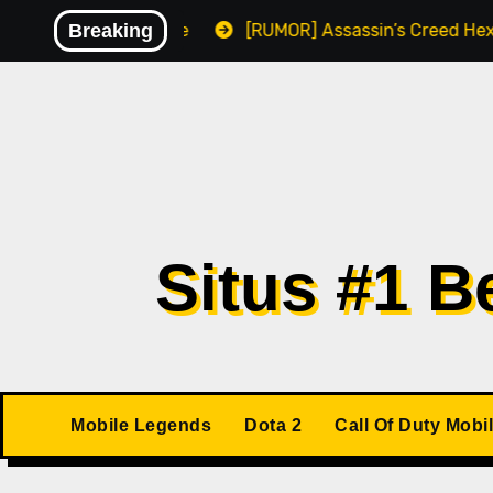
Skip
lware
Breaking
[RUMOR] Assassin’s Creed Hexe Kemungkinan Ri
to
content
Situs #1 
Mobile Legends
Dota 2
Call Of Duty Mobi