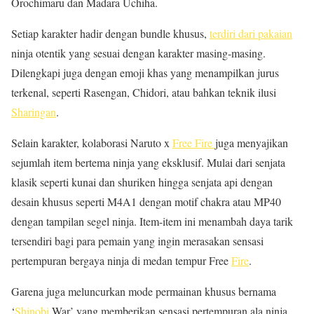
Orochimaru dan Madara Uchiha.
Setiap karakter hadir dengan bundle khusus,
terdiri dari pakaian
ninja otentik yang sesuai dengan karakter masing-masing.
Dilengkapi juga dengan emoji khas yang menampilkan jurus
terkenal, seperti Rasengan, Chidori, atau bahkan teknik ilusi
Sharingan
.
Selain karakter, kolaborasi Naruto x
Free Fire
juga menyajikan
sejumlah item bertema ninja yang eksklusif. Mulai dari senjata
klasik seperti kunai dan shuriken hingga senjata api dengan
desain khusus seperti M4A1 dengan motif chakra atau MP40
dengan tampilan segel ninja. Item-item ini menambah daya tarik
tersendiri bagi para pemain yang ingin merasakan sensasi
pertempuran bergaya ninja di medan tempur Free
Fire
.
Garena juga meluncurkan mode permainan khusus bernama
‘
Shinobi
War’ yang memberikan sensasi pertempuran ala ninja