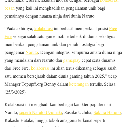
besar,
yang kali ini menghadirkan pengalaman unik bagi
pemainnya dengan nuansa ninja dari dunia Naruto.
“Pada akhirnya,
kolaborasi
ini berhasil memperkuat posisi
Free
Fire
sebagai salah satu game mobile terbaik di dunia sekaligus
memberikan pengalaman unik dan penuh nostalgia bagi
penggemar
Naruto
. Dengan integrasi sempurna antara dunia ninja
yang mendalam dari Naruto dan
gameplay
cepat serta dinamis
dari Free Fire,
kolaborasi
ini akan terus dikenang sebagai salah
satu momen bersejarah dalam dunia gaming tahun 2025,” ucap
Manager Topupff.org Benny dalam
keterangan
tertulis, Selasa
(25/3/2025).
Kolaborasi ini menghadirkan berbagai karakter populer dari
Naruto,
seperti Naruto Uzumaki
, Sasuke Uchiha,
Sakura Haruno
,
Kakashi Hatake, hingga tokoh antagonis terkenal seperti