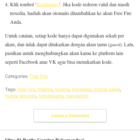
Klik tombol ‘
Konfirmasi
‘. Jika kode redeem valid dan masih
tersedia, hadiah akan otomatis ditambahkan ke akun Free Fire
Anda.
Untuk catatan, setiap kode hanya dapat digunakan sekali per
akun, dan tidak dapat ditukarkan dengan akun tamu (
guest
). Lalu,
pastikan untuk menghubungkan akun kamu ke platform lain
seperti Facebook atau VK agar bisa menukarkan kode.
Categories:
Free Fire
Tags:
Free Fire
,
freefire
,
garena
,
indonesia
,
mobile game
,
mobile legends
,
mobilegame
,
playstation
Leave a Comment
Situs #1 Berita Gaming Rekomendasi