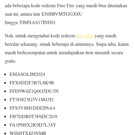
ada beberapa kode redeem Free Fire yang masih bisa ditemukan
saat ini, antara lain ENHBVMTGGX8U
hingga TIMNAS17INDO.
Nah, untuk mengetahui kode redeem
Free Fire
yang masih
beredar sekarang, simak beberapa di antaranya. Siapa tahu, kamu
masih berkesempatan untuk mendapatkan item menarik secara
gratis.
EMASOLIM2024
FFX6DI2F3B7L8K9R
FFD9W4Z1Q0O5DU3N
FT3O823G5V1M43I2
FFS5V8M1DDJ2P6A4
FH7DDR0T3F6DC2G9
FA1P0HX2K9D7L34Y
WISHTX8J3NMR