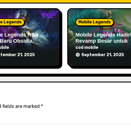
le Legends
Mobile Legends
e Legends Rilis
Mobile Legends Hadir
Baru Obsidia,
Revamp Besar untuk
sman dengan
Hero Alice di Septemb
bile
cod mobile
ge Tinggi dan
2025
tember 21, 2025
September 21, 2025
 Control Unik
 fields are marked
*