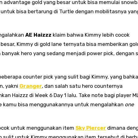
 advantage gold yang besar untuk bisa memulai snowba
untuk bisa bertarung di Turtle dengan mobilitasnya yang
ngalahkan
AE Haizzz
klaim bahwa Kimmy lebih cocok
 besar, Kimmy di gold lane ternyata bisa memberikan gol
banyak hero yang sedang menjadi power pick, dengan s
eberapa counter pick yang sulit bagi Kimmy, yang bahk
n, yakni
Granger
, dan salah satu hero counternya
an Haizzz di Week 6 Day 1 lalu. Take note bagi player M
phase kamu bisa menggunakannya untuk mengalahkan
one
 cocok untuk menggunakan item
Sky Piercer
dimana den
an sulit untuk Kimmy menggunakan item tersebut di berb