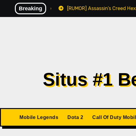
Skip
lware
Breaking
[RUMOR] Assassin’s Creed Hexe Kemungkinan Ri
to
content
Situs #1 
Mobile Legends
Dota 2
Call Of Duty Mobi