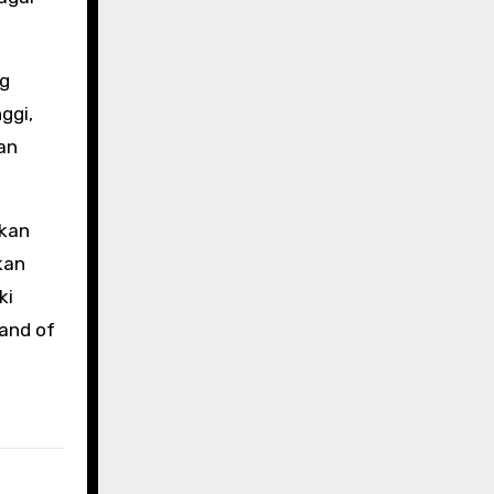
ng
ggi,
an
hkan
kan
ki
Land of