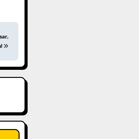
sar,
n!