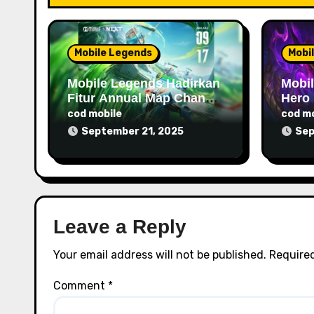
a
t
Mobile Legends
Mobi
i
Mobile Legends Hadirkan
Mobil
o
Fitur Annual Map Change,
Hero 
4 Varian Map Baru
Mark
cod mobile
cod mo
n
Ramaikan Patch
Dama
September 21, 2025
Sep
September 2025
Crowd
Leave a Reply
Your email address will not be published.
Required
Comment
*