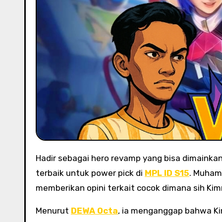
Hadir sebagai hero revamp yang bisa dimainkan di Week 6, Kimmy versi revamp ini ternyata bisa menjadi pilihan
terbaik untuk power pick di
MPL ID S15
. Muham
memberikan opini terkait cocok dimana sih Kim
Menurut
DEWA Octa
, ia menganggap bahwa Ki