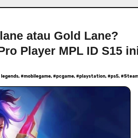
lane atau Gold Lane?
Pro Player MPL ID S15 in
 legends
, #
mobilegame
, #
pcgame
, #
playstation
, #
ps5
, #
Stea