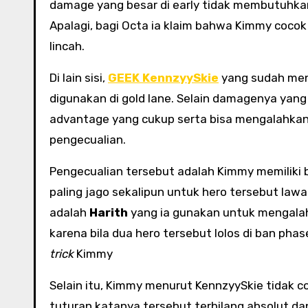
damage yang besar di early tidak membutuhkan
Apalagi, bagi Octa ia klaim bahwa Kimmy cocok 
lincah.
Di lain sisi,
GEEK KennzyySkie
yang sudah me
digunakan di gold lane. Selain damagenya yang
advantage yang cukup serta bisa mengalahkan 
pengecualian.
Pengecualian tersebut adalah Kimmy memiliki b
paling jago sekalipun untuk hero tersebut lawa
adalah
Harith
yang ia gunakan untuk mengalahk
karena bila dua hero tersebut lolos di ban 
trick
Kimmy
Selain itu, Kimmy menurut KennzyySkie tidak
tuturan katanya tersebut terbilang absolut d