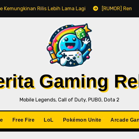
lis Lebih Lama Lagi
[RUMOR] Remake Resident Evil 1 
Berita Gaming R
Mobile Legends, Call of Duty, PUBG, Dota 2
le
Free Fire
LoL
Pokémon Unite
Arcade Ga