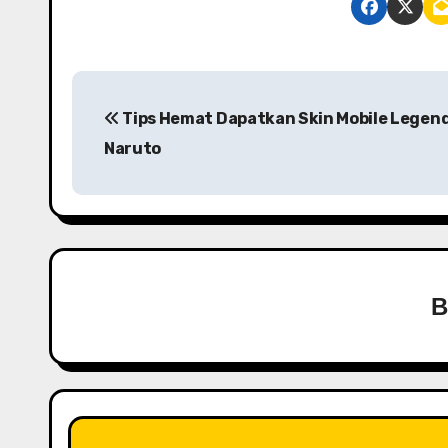
P
Tips Hemat Dapatkan Skin Mobile Legend
o
Naruto
s
t
n
a
v
i
g