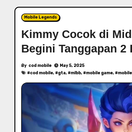
Mobile Legends
Kimmy Cocok di Mid
Begini Tanggapan 2 
By
cod mobile
May 5, 2025
#
cod mobile
, #
gta
, #
mlbb
, #
mobile game
, #
mobile