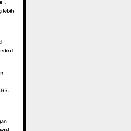
ll.
 lebih
d
edikit
an
LBB,
gan
agai