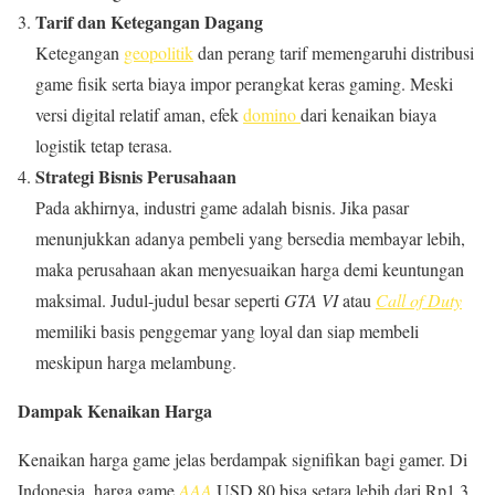
Tarif dan Ketegangan Dagang
Ketegangan
geopolitik
dan perang tarif memengaruhi distribusi
game fisik serta biaya impor perangkat keras gaming. Meski
versi digital relatif aman, efek
domino
dari kenaikan biaya
logistik tetap terasa.
Strategi Bisnis Perusahaan
Pada akhirnya, industri game adalah bisnis. Jika pasar
menunjukkan adanya pembeli yang bersedia membayar lebih,
maka perusahaan akan menyesuaikan harga demi keuntungan
maksimal. Judul-judul besar seperti
GTA VI
atau
Call of Duty
memiliki basis penggemar yang loyal dan siap membeli
meskipun harga melambung.
Dampak Kenaikan Harga
Kenaikan harga game jelas berdampak signifikan bagi gamer. Di
Indonesia, harga game
AAA
USD 80 bisa setara lebih dari Rp1,3