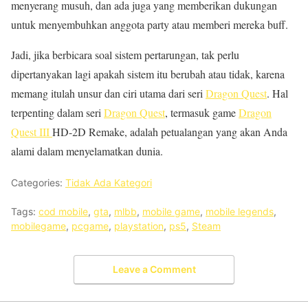
menyerang musuh, dan ada juga yang memberikan dukungan
untuk menyembuhkan anggota party atau memberi mereka buff.
Jadi, jika berbicara soal sistem pertarungan, tak perlu
dipertanyakan lagi apakah sistem itu berubah atau tidak, karena
memang itulah unsur dan ciri utama dari seri
Dragon Quest
. Hal
terpenting dalam seri
Dragon Quest
, termasuk game
Dragon
Quest III
HD-2D Remake, adalah petualangan yang akan Anda
alami dalam menyelamatkan dunia.
Categories:
Tidak Ada Kategori
Tags:
cod mobile
,
gta
,
mlbb
,
mobile game
,
mobile legends
,
mobilegame
,
pcgame
,
playstation
,
ps5
,
Steam
Leave a Comment