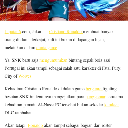
Liputan6
.com, Jakarta –
Cristiano Ronaldo
membuat banyak
orang di dunia terkejut, kali ini bukan di lapangan hijau,
melainkan dalam
dunia game
!
Ya, SNK baru saja
mengumumkan
bintang sepak bola asal
Portugal ini akan tampil sebagai salah satu karakter di Fatal Fury:
City of
Wolves
.
Kehadiran Cristiano Ronaldo di dalam game
bergenre
fighting
besutan SNK ini tentunya mengejutkan para
penggemar
, terutama
kehadiran pemain Al-Nassr FC tersebut bukan sekadar
karakter
DLC tambahan.
Akan tetapi,
Ronaldo
akan tampil sebagai bagian dari roster