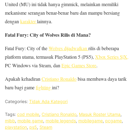
United (MU) ini tidak hanya gimmick, melainkan memiliki
mekanisme serangan benar-benar baru dan mampu bersiang
dengan
karakter
lainnya.
Fatal Fury: City of Wolves Rilis di Mana?
Fatal Fury: City of the
Wolves dijadwalkan
rilis di beberapa
platform utama, termasuk PlayStation 5 (PS5),
Xbox Series S|X,
PC Windows via Steam, dan
Epic Games Store
.
Apakah kehadiran
Cristiano Ronaldo
bisa membawa daya tarik
baru bagi game
fighting
ini?
Categories:
Tidak Ada Kategori
Tags:
cod mobile
,
Cristiano Ronaldo
,
Masuk Roster Utama
,
mlbb
,
mobile game
,
mobile legends
,
mobilegame
,
pcgame
,
playstation
,
ps5
,
Steam