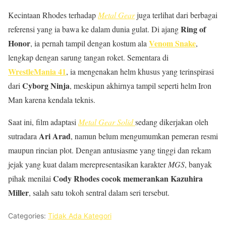
Kecintaan Rhodes terhadap
Metal Gear
juga terlihat dari berbagai
Ring of
referensi yang ia bawa ke dalam dunia gulat. Di ajang
Honor
Venom Snake
, ia pernah tampil dengan kostum ala
,
lengkap dengan sarung tangan roket. Sementara di
WrestleMania 41
, ia mengenakan helm khusus yang terinspirasi
Cyborg Ninja
dari
, meskipun akhirnya tampil seperti helm Iron
Man karena kendala teknis.
Saat ini, film adaptasi
Metal Gear Solid
sedang dikerjakan oleh
Ari Arad
sutradara
, namun belum mengumumkan pemeran resmi
maupun rincian plot. Dengan antusiasme yang tinggi dan rekam
jejak yang kuat dalam merepresentasikan karakter
MGS
, banyak
Cody Rhodes cocok memerankan Kazuhira
pihak menilai
Miller
, salah satu tokoh sentral dalam seri tersebut.
Categories:
Tidak Ada Kategori