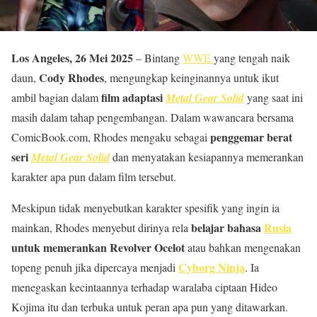
Los Angeles, 26 Mei 2025
– Bintang
WWE
yang tengah naik
Cody Rhodes
daun,
, mengungkap keinginannya untuk ikut
film adaptasi
ambil bagian dalam
Metal Gear Solid
yang saat ini
masih dalam tahap pengembangan. Dalam wawancara bersama
penggemar berat
ComicBook.com, Rhodes mengaku sebagai
seri
Metal Gear Solid
dan menyatakan kesiapannya memerankan
karakter apa pun dalam film tersebut.
Meskipun tidak menyebutkan karakter spesifik yang ingin ia
belajar bahasa
Rusia
mainkan, Rhodes menyebut dirinya rela
untuk memerankan Revolver Ocelot
atau bahkan mengenakan
Cyborg Ninja
topeng penuh jika dipercaya menjadi
. Ia
menegaskan kecintaannya terhadap waralaba ciptaan Hideo
Kojima itu dan terbuka untuk peran apa pun yang ditawarkan.