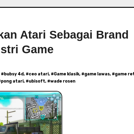
kan Atari Sebagai Brand
ustri Game
, #
bubsy 4d
, #
ceo atari
, #
Game klasik
, #
game lawas
, #
game re
#
pong atari
, #
ubisoft
, #
wade rosen