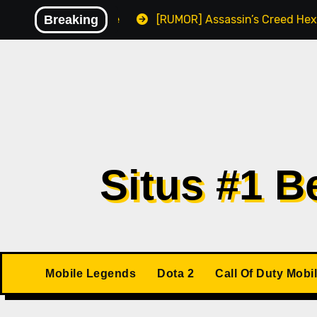
Skip
alware
Breaking
[RUMOR] Assassin’s Creed Hexe Kemungkinan R
to
content
Situs #1 
Mobile Legends
Dota 2
Call Of Duty Mobi