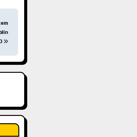
stem
blin
D