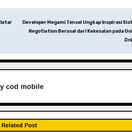
latar
Developer Megami Tensei Ungkap Inspirasi Si
Negotiation Berasal dari Kekesalan pada Go
Dn
By
cod mobile
Related Post