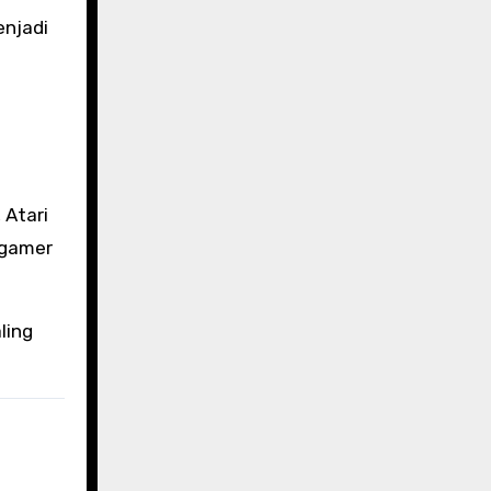
enjadi
 Atari
 gamer
ling