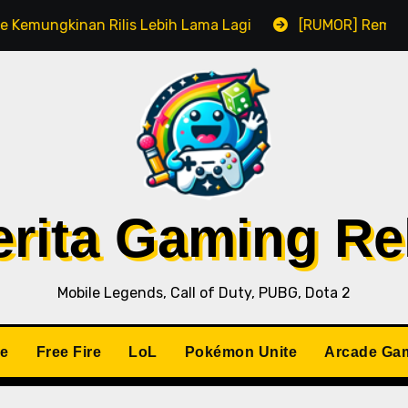
ilis Lebih Lama Lagi
[RUMOR] Remake Resident Evil 1
Berita Gaming R
Mobile Legends, Call of Duty, PUBG, Dota 2
le
Free Fire
LoL
Pokémon Unite
Arcade Ga