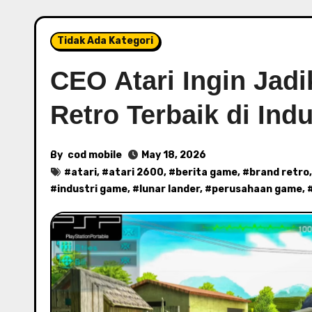
Tidak Ada Kategori
CEO Atari Ingin Jadi
Retro Terbaik di Ind
By
cod mobile
May 18, 2026
#
atari
, #
atari 2600
, #
berita game
, #
brand retro
#
industri game
, #
lunar lander
, #
perusahaan game
, 