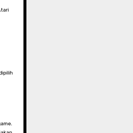
tari
ipilih
game.
jakan.