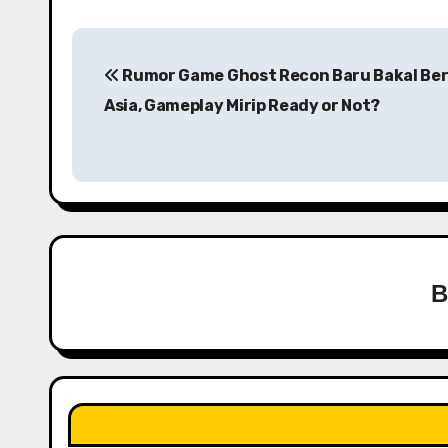
P
Rumor Game Ghost Recon Baru Bakal Ber
o
Asia, Gameplay Mirip Ready or Not?
s
t
n
a
v
i
g
a