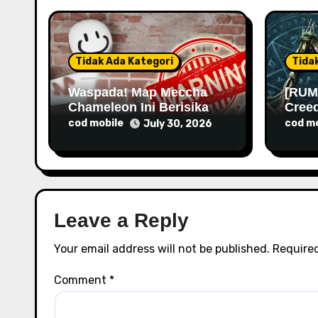
t
i
o
Tidak Ada Kategori
Tida
n
Waspada! Map Meccha
[RUM
Chameleon Ini Berisikan
Cree
Malware
Rilis
cod mobile
cod mo
July 30, 2026
Leave a Reply
Your email address will not be published.
Required
Comment
*