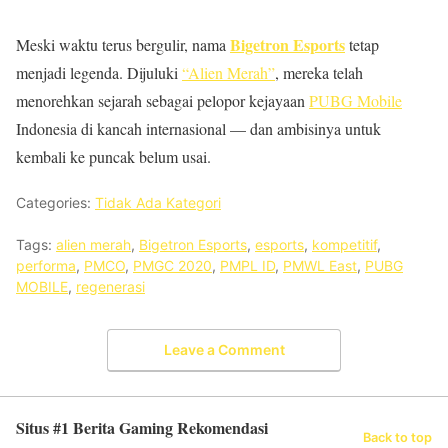
Bigetron Esports
Meski waktu terus bergulir, nama
tetap
menjadi legenda. Dijuluki
“Alien Merah”
, mereka telah
menorehkan sejarah sebagai pelopor kejayaan
PUBG Mobile
Indonesia di kancah internasional — dan ambisinya untuk
kembali ke puncak belum usai.
Categories:
Tidak Ada Kategori
Tags:
alien merah
,
Bigetron Esports
,
esports
,
kompetitif
,
performa
,
PMCO
,
PMGC 2020
,
PMPL ID
,
PMWL East
,
PUBG
MOBILE
,
regenerasi
Leave a Comment
Situs #1 Berita Gaming Rekomendasi
Back to top