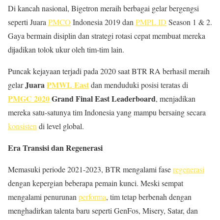
Di kancah nasional, Bigetron meraih berbagai gelar bergengsi
seperti Juara
PMCO
Indonesia 2019 dan
PMPL ID
Season 1 & 2.
Gaya bermain disiplin dan strategi rotasi cepat membuat mereka
dijadikan tolok ukur oleh tim-tim lain.
Puncak kejayaan terjadi pada 2020 saat BTR RA berhasil meraih
Juara
PMWL East
gelar
dan menduduki posisi teratas di
PMGC 2020
Grand Final East Leaderboard
, menjadikan
mereka satu-satunya tim Indonesia yang mampu bersaing secara
konsisten
di level global.
Era Transisi dan Regenerasi
Memasuki periode 2021-2023, BTR mengalami fase
regenerasi
dengan kepergian beberapa pemain kunci. Meski sempat
mengalami penurunan
performa
, tim tetap berbenah dengan
menghadirkan talenta baru seperti GenFos, Misery, Satar, dan