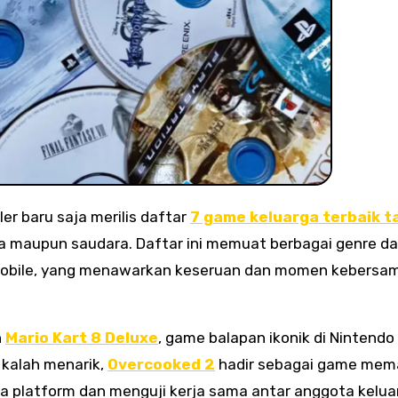
er baru saja merilis daftar
7 game keluarga terbaik t
 maupun saudara. Daftar ini memuat berbagai genre d
mobile, yang menawarkan keseruan dan momen kebersam
h
Mario Kart 8 Deluxe
, game balapan ikonik di Nintendo
k kalah menarik,
Overcooked 2
hadir sebagai game mem
a platform dan menguji kerja sama antar anggota kelua