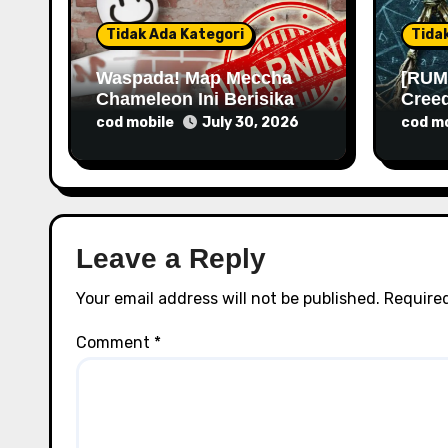
i
Tidak Ada Kategori
Tida
o
Waspada! Map Meccha
[RUM
Chameleon Ini Berisikan
Cree
n
Malware
Rilis
cod mobile
cod mo
July 30, 2026
Leave a Reply
Your email address will not be published.
Required
Comment
*