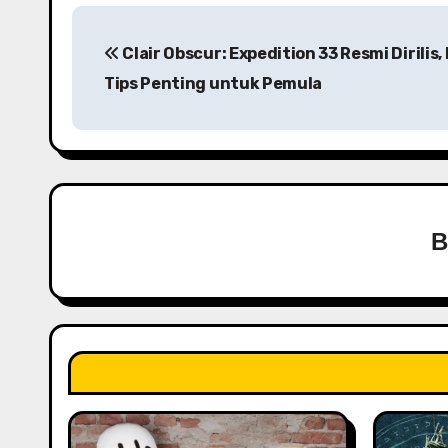
P
Clair Obscur: Expedition 33 Resmi Dirilis, I
o
Tips Penting untuk Pemula
s
t
n
a
v
i
g
a
t