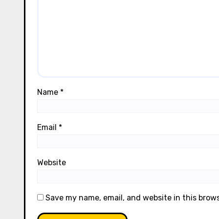
Name
*
Email
*
Website
Save my name, email, and website in this brow