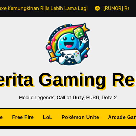
kinan Rilis Lebih Lama Lagi
[RUMOR] Remake Residen
Berita Gaming R
Mobile Legends, Call of Duty, PUBG, Dota 2
le
Free Fire
LoL
Pokémon Unite
Arcade Ga