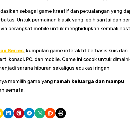
dasikan sebagai game kreatif dan petualangan yang da
rbatas. Untuk permainan klasik yang lebih santai dan pe
 via perangkat mobile untuk menghidupkan kembali nost
ox Series
, kumpulan game interaktif berbasis kuis dan
erti konsol, PC, dan mobile. Game ini cocok untuk dimain
njadi sarana hiburan sekaligus edukasi ringan.
gnya memilih game yang
ramah keluarga dan mampu
ran semata.