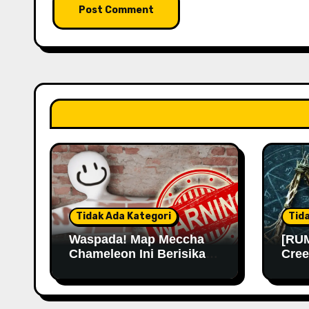
Tidak Ada Kategori
Tid
Waspada! Map Meccha
[RUM
Chameleon Ini Berisikan
Cree
Malware
Kemu
Lama