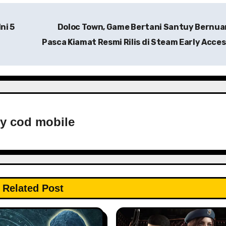
ni 5
Doloc Town, Game Bertani Santuy Bernu
Pasca Kiamat Resmi Rilis di Steam Early Acce
By
cod mobile
Related Post