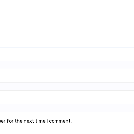
ser for the next time I comment.