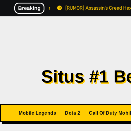
Skip
alware
Breaking
[RUMOR] Assassin’s Creed Hexe Kemungkinan R
to
content
Situs #1 
Mobile Legends
Dota 2
Call Of Duty Mobi