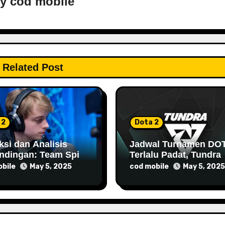
By
cod mobile
Related Post
 2
Dota 2
ksi dan Analisis
Jadwal Turnamen DO
ndingan: Team Spirit
Terlalu Padat, Tundra
urora Gaming –
Esports Mundur dari
bile
cod mobile
May 5, 2025
May 5, 2025
 Slam III
DreamLeague Season