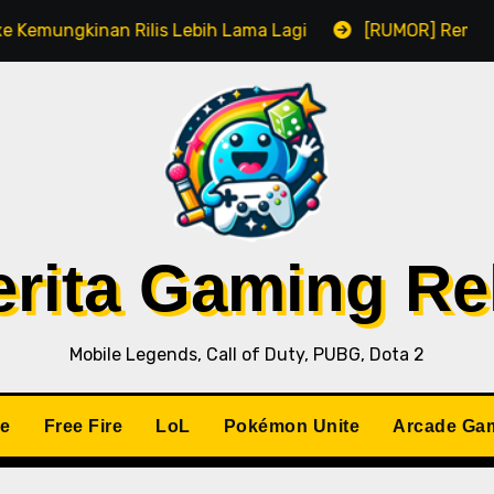
ilis Lebih Lama Lagi
[RUMOR] Remake Resident Evil 1
Berita Gaming R
Mobile Legends, Call of Duty, PUBG, Dota 2
le
Free Fire
LoL
Pokémon Unite
Arcade Ga