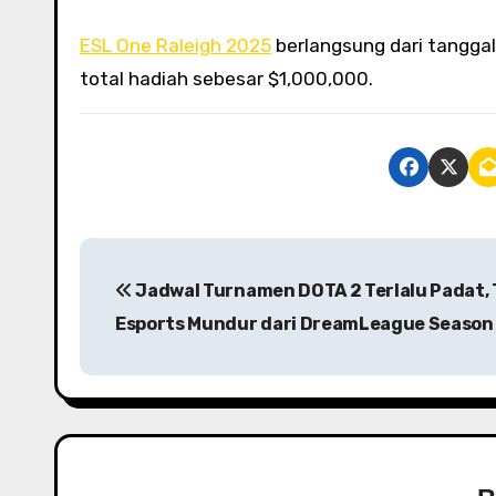
ESL One Raleigh 2025
berlangsung dari tanggal
total hadiah sebesar $1,000,000.
P
Jadwal Turnamen DOTA 2 Terlalu Padat,
o
Esports Mundur dari DreamLeague Season
s
t
n
a