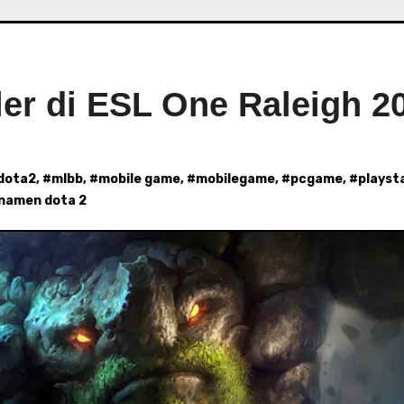
ler di ESL One Raleigh 2
dota2
, #
mlbb
, #
mobile game
, #
mobilegame
, #
pcgame
, #
playst
namen dota 2