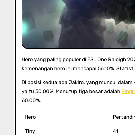
Hero yang paling populer di ESL One Raleigh 2025 adalah Tiny, yang dipilih sebanyak 41 kali. Tingkat
kemenangan hero ini mencapai 56.10%. Statistik
Di posisi kedua ada Jakiro, yang muncul dala
yaitu 50.00%. Menutup tiga besar adalah
Ring
60.00%.
Hero
Pertand
Tiny
41