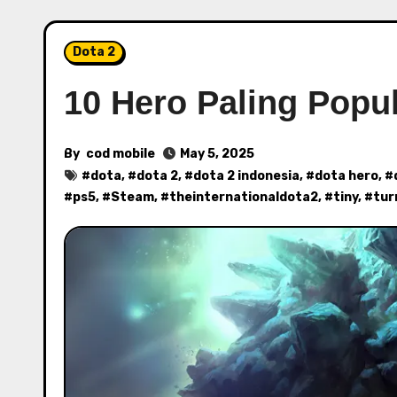
Dota 2
10 Hero Paling Popu
By
cod mobile
May 5, 2025
#
dota
, #
dota 2
, #
dota 2 indonesia
, #
dota hero
, #
#
ps5
, #
Steam
, #
theinternationaldota2
, #
tiny
, #
tur