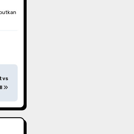
ebutkan
t vs
II