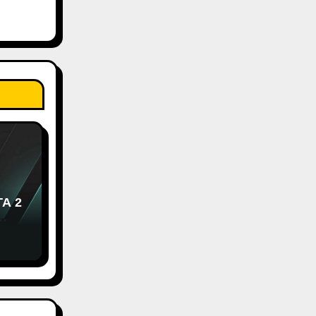
TA 2
 26