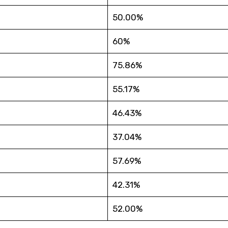
50.00%
60%
75.86%
55.17%
46.43%
37.04%
57.69%
42.31%
52.00%