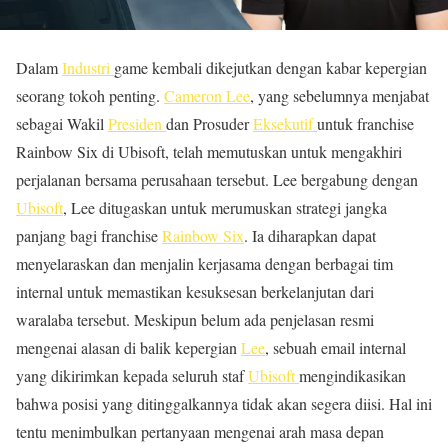
Dalam
Industri
game kembali dikejutkan dengan kabar kepergian
seorang tokoh penting.
Cameron Lee
, yang sebelumnya menjabat
sebagai Wakil
Presiden
dan Prosuder
Eksekutif
untuk franchise
Rainbow Six di Ubisoft, telah memutuskan untuk mengakhiri
perjalanan bersama perusahaan tersebut. Lee bergabung dengan
Ubisoft
, Lee ditugaskan untuk merumuskan strategi jangka
panjang bagi franchise
Rainbow Six
. Ia diharapkan dapat
menyelaraskan dan menjalin kerjasama dengan berbagai tim
internal untuk memastikan kesuksesan berkelanjutan dari
waralaba tersebut. Meskipun belum ada penjelasan resmi
mengenai alasan di balik kepergian
Lee
, sebuah email internal
yang dikirimkan kepada seluruh staf
Ubisoft
mengindikasikan
bahwa posisi yang ditinggalkannya tidak akan segera diisi. Hal ini
tentu menimbulkan pertanyaan mengenai arah masa depan