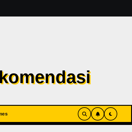
esident Evil 1 Sudah Masuk Tahap Pre-Produksi Sejak Tah
ekomendasi
mes