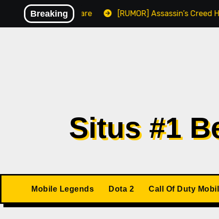
Skip
ni Berisikan Malware
Breaking
[RUMOR] Assassin’s Creed Hexe
to
content
Situs #1 
Mobile Legends
Dota 2
Call Of Duty Mobi