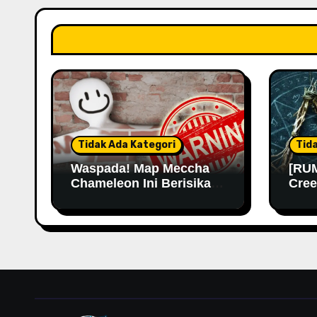
Tidak Ada Kategori
Tid
Waspada! Map Meccha
[RUM
Chameleon Ini Berisikan
Cree
Malware
Kemu
Lama