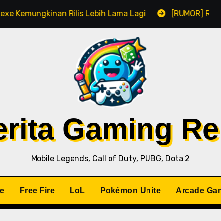
 Kemungkinan Rilis Lebih Lama Lagi
[RUMOR] Remake R
Berita Gaming R
Mobile Legends, Call of Duty, PUBG, Dota 2
le
Free Fire
LoL
Pokémon Unite
Arcade Ga