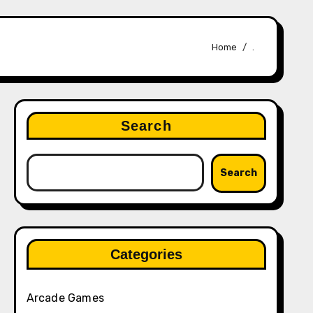
Home
.
Search
Search
Categories
Arcade Games