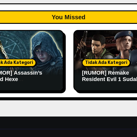
You Missed
ak Ada Kategori
Tidak Ada Kategori
OR] Assassin’s
[RUMOR] Remake
d Hexe
Resident Evil 1 Suda
ngkinan Rilis Lebih
Masuk Tahap Pre-
 Lagi
Produksi Sejak Tahu
Lalu