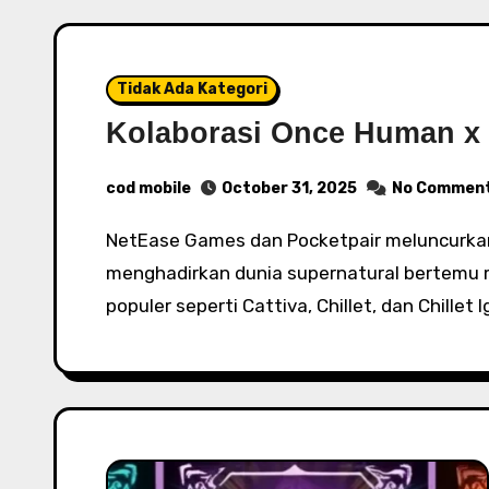
Tidak Ada Kategori
Kolaborasi Once Human x 
cod mobile
October 31, 2025
No Commen
NetEase Games dan Pocketpair meluncurkan kolaborasi antara Once Human dan Palworld,
menghadirkan dunia supernatural bertemu m
populer seperti Cattiva, Chillet, dan Chillet 