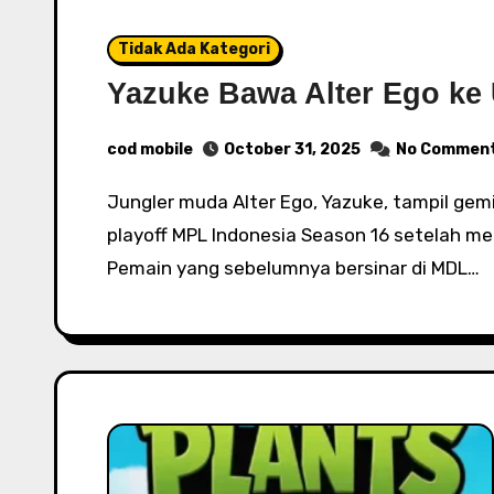
Tidak Ada Kategori
Yazuke Bawa Alter Ego ke
cod mobile
October 31, 2025
No Commen
Jungler muda Alter Ego, Yazuke, tampil gemilang membawa timnya lolos ke upper bracket
playoff MPL Indonesia Season 16 setelah me
Pemain yang sebelumnya bersinar di MDL…