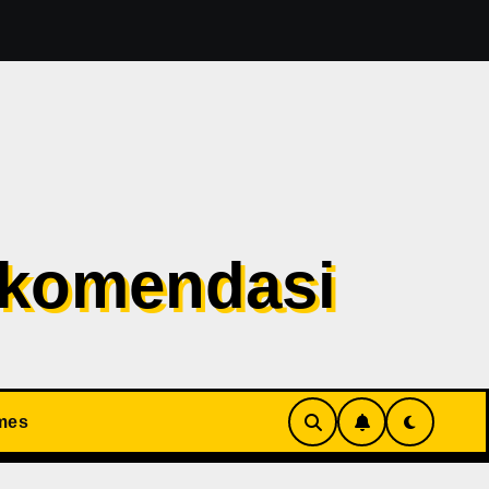
bang CrossFire Dikabarkan PHK Karyawan, Bagaimana Nas
ekomendasi
mes