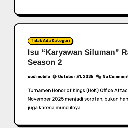
Tidak Ada Kategori
Isu “Karyawan Siluman” Ra
Season 2
cod mobile
October 31, 2025
No Commen
Turnamen Honor of Kings (HoK) Office Attack Season 2 yang digelar 17 Oktober – 2
November 2025 menjadi sorotan, bukan hany
juga karena munculnya…