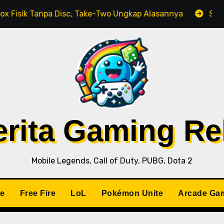
npa Disc, Take-Two Ungkap Alasannya
Studio Pengem
Berita Gaming R
Mobile Legends, Call of Duty, PUBG, Dota 2
le
Free Fire
LoL
Pokémon Unite
Arcade Ga