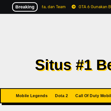
Skip
 Echo, Sonata, dan Team
Breaking
GTA 6 Gunakan Box Fisik Ta
to
content
Situs #1 
Mobile Legends
Dota 2
Call Of Duty Mobi