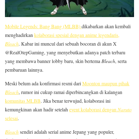
Mobile Legends: Bang Bang (MLBB)
dikabarkan akan kembali
menghadirkan
kolaborasi spesial dengan anime legendaris,
Bleach
. Kabar ini muncul dari sebuah bocoran di akun X
@RealOtepGaming, yang menyebutkan adanya patch terbaru
yang membawa banner lobby baru, skin bertema
Bleach
, serta
pembaruan lainnya.
Meski belum ada konfirmasi resmi dari
Moonton maupun pihak
Bleach
, rumor ini cukup ramai diperbincangkan di kalangan
komunitas MLBB
. Jika benar terwujud, kolaborasi ini
kemungkinan akan hadir setelah
event kolaborasi dengan
Naruto
selesai
.
Bleach
sendiri adalah serial anime Jepang yang populer,