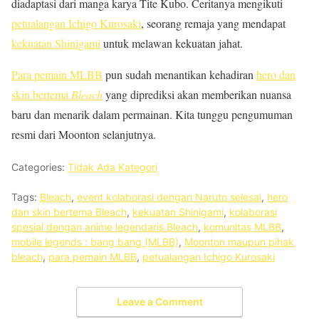
diadaptasi dari manga karya Tite Kubo. Ceritanya mengikuti
petualangan Ichigo Kurosaki
, seorang remaja yang mendapat
kekuatan Shinigami
untuk melawan kekuatan jahat.
Para pemain MLBB
pun sudah menantikan kehadiran
hero dan
skin bertema
Bleach
yang diprediksi akan memberikan nuansa
baru dan menarik dalam permainan. Kita tunggu pengumuman
resmi dari Moonton selanjutnya.
Categories:
Tidak Ada Kategori
Tags:
Bleach
,
event kolaborasi dengan Naruto selesai
,
hero
dan skin bertema Bleach
,
kekuatan Shinigami
,
kolaborasi
spesial dengan anime legendaris Bleach
,
komunitas MLBB
,
mobile legends : bang bang (MLBB)
,
Moonton maupun pihak
bleach
,
para pemain MLBB
,
petualangan Ichigo Kurosaki
Leave a Comment