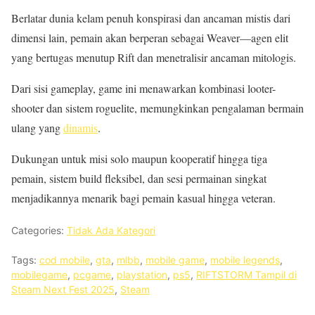
Berlatar dunia kelam penuh konspirasi dan ancaman mistis dari
dimensi lain, pemain akan berperan sebagai Weaver—agen elit
yang bertugas menutup Rift dan menetralisir ancaman mitologis.
Dari sisi gameplay, game ini menawarkan kombinasi looter-
shooter dan sistem roguelite, memungkinkan pengalaman bermain
ulang yang
dinamis
.
Dukungan untuk misi solo maupun kooperatif hingga tiga
pemain, sistem build fleksibel, dan sesi permainan singkat
menjadikannya menarik bagi pemain kasual hingga veteran.
Categories:
Tidak Ada Kategori
Tags:
cod mobile
,
gta
,
mlbb
,
mobile game
,
mobile legends
,
mobilegame
,
pcgame
,
playstation
,
ps5
,
RIFTSTORM Tampil di
Steam Next Fest 2025
,
Steam