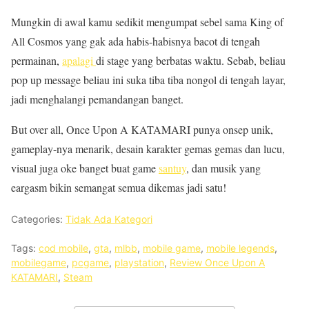
Mungkin di awal kamu sedikit mengumpat sebel sama King of
All Cosmos yang gak ada habis-habisnya bacot di tengah
permainan,
apalagi
di stage yang berbatas waktu. Sebab, beliau
pop up message beliau ini suka tiba tiba nongol di tengah layar,
jadi menghalangi pemandangan banget.
But over all, Once Upon A KATAMARI punya onsep unik,
gameplay-nya menarik, desain karakter gemas gemas dan lucu,
visual juga oke banget buat game
santuy
, dan musik yang
eargasm bikin semangat semua dikemas jadi satu!
Categories:
Tidak Ada Kategori
Tags:
cod mobile
,
gta
,
mlbb
,
mobile game
,
mobile legends
,
mobilegame
,
pcgame
,
playstation
,
Review Once Upon A
KATAMARI
,
Steam