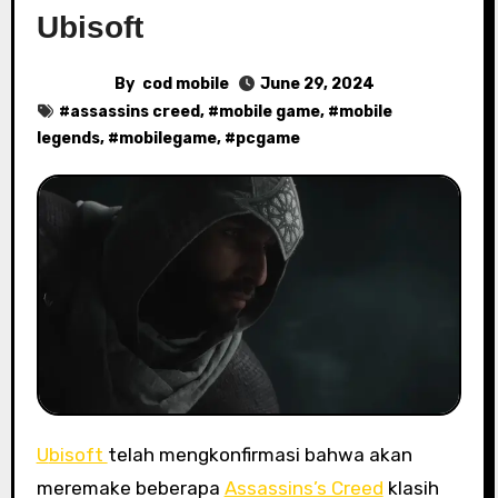
Ubisoft
By
cod mobile
June 29, 2024
#
assassins creed
, #
mobile game
, #
mobile
legends
, #
mobilegame
, #
pcgame
Ubisoft
telah mengkonfirmasi bahwa akan
meremake beberapa
Assassins’s Creed
klasih