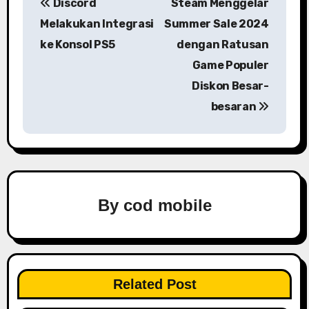
Discord
Steam Menggelar
o
Melakukan Integrasi
Summer Sale 2024
s
ke Konsol PS5
dengan Ratusan
Game Populer
t
Diskon Besar-
n
besaran
a
v
i
By
cod mobile
g
a
t
Related Post
i