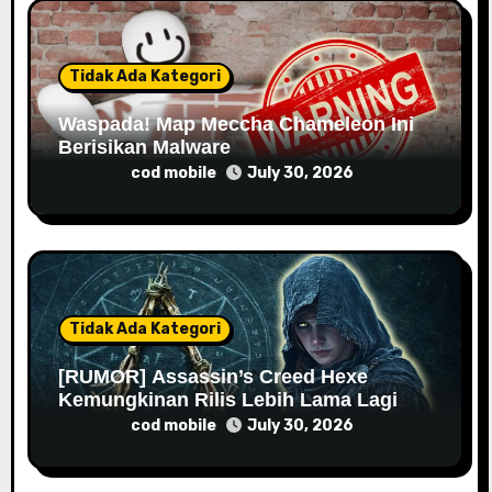
o
n
Tidak Ada Kategori
Waspada! Map Meccha Chameleon Ini
Berisikan Malware
cod mobile
July 30, 2026
Tidak Ada Kategori
[RUMOR] Assassin’s Creed Hexe
Kemungkinan Rilis Lebih Lama Lagi
cod mobile
July 30, 2026