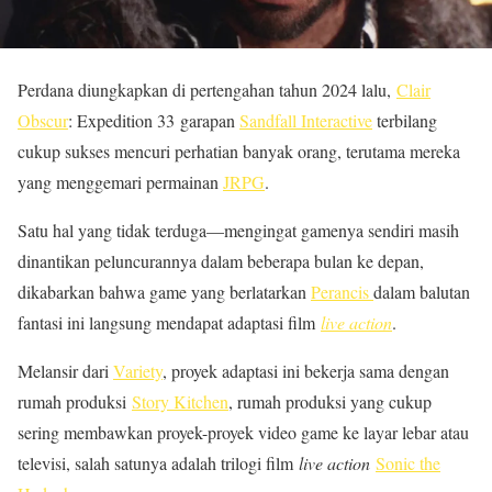
Perdana diungkapkan di pertengahan tahun 2024 lalu,
Clair
Obscur
: Expedition 33 garapan
Sandfall Interactive
terbilang
cukup sukses mencuri perhatian banyak orang, terutama mereka
yang menggemari permainan
JRPG
.
Satu hal yang tidak terduga—mengingat gamenya sendiri masih
dinantikan peluncurannya dalam beberapa bulan ke depan,
dikabarkan bahwa game yang berlatarkan
Perancis
dalam balutan
fantasi ini langsung mendapat adaptasi film
live action
.
Melansir dari
Variety
, proyek adaptasi ini bekerja sama dengan
rumah produksi
Story Kitchen
, rumah produksi yang cukup
sering membawkan proyek-proyek video game ke layar lebar atau
televisi, salah satunya adalah trilogi film
live action
Sonic the