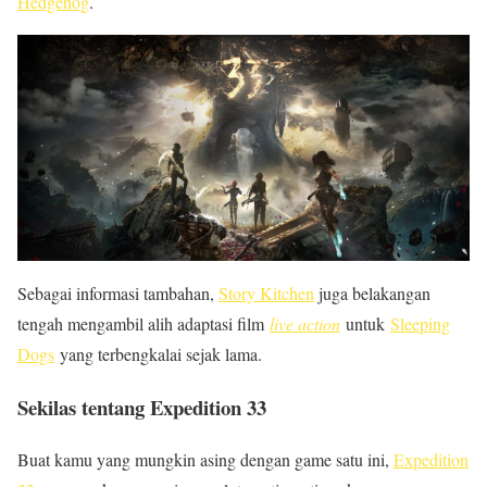
Hedgehog
.
Sebagai informasi tambahan,
Story Kitchen
juga belakangan
tengah mengambil alih adaptasi film
live action
untuk
Sleeping
Dogs
yang terbengkalai sejak lama.
Sekilas tentang Expedition 33
Buat kamu yang mungkin asing dengan game satu ini,
Expedition