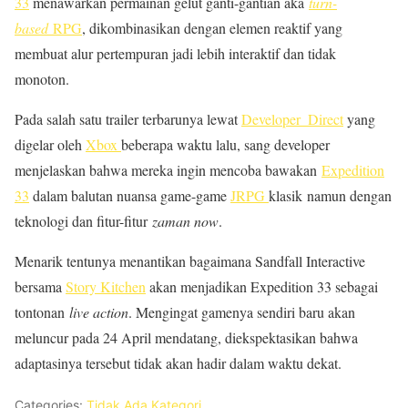
33
menawarkan permainan gelut ganti-gantian aka
turn-
based
RPG
, dikombinasikan dengan elemen reaktif yang
membuat alur pertempuran jadi lebih interaktif dan tidak
monoton.
Pada salah satu trailer terbarunya lewat
Developer_Direct
yang
digelar oleh
Xbox
beberapa waktu lalu, sang developer
menjelaskan bahwa mereka ingin mencoba bawakan
Expedition
33
dalam balutan nuansa game-game
JRPG
klasik namun dengan
teknologi dan fitur-fitur
zaman now
.
Menarik tentunya menantikan bagaimana Sandfall Interactive
bersama
Story Kitchen
akan menjadikan Expedition 33 sebagai
tontonan
live action
. Mengingat gamenya sendiri baru akan
meluncur pada 24 April mendatang, diekspektasikan bahwa
adaptasinya tersebut tidak akan hadir dalam waktu dekat.
Categories:
Tidak Ada Kategori