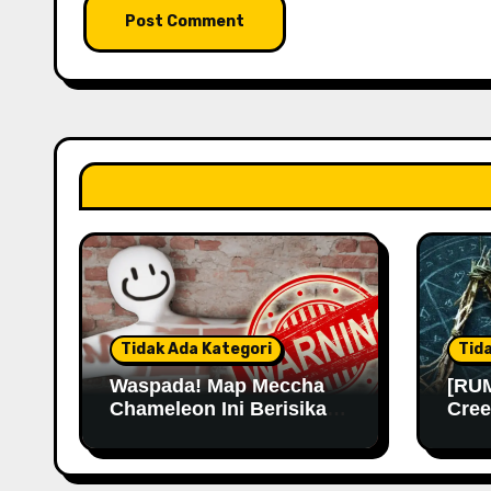
Tidak Ada Kategori
Tid
Waspada! Map Meccha
[RUM
Chameleon Ini Berisikan
Cree
Malware
Kemu
Lama