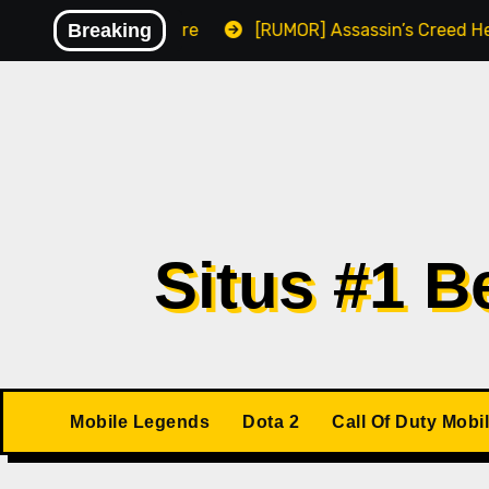
Skip
isikan Malware
Breaking
[RUMOR] Assassin’s Creed Hexe Kemung
to
content
Situs #1 
Mobile Legends
Dota 2
Call Of Duty Mobi