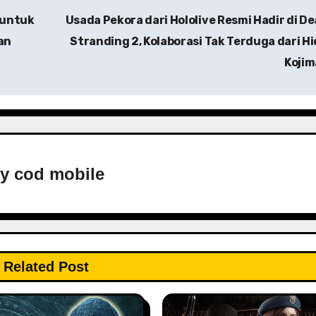
 untuk
Usada Pekora dari Hololive Resmi Hadir di D
an
Stranding 2, Kolaborasi Tak Terduga dari H
Koji
By
cod mobile
Related Post