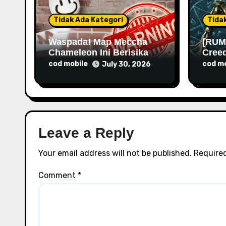
i
o
Tidak Ada Kategori
Tida
n
Waspada! Map Meccha
[RUM
Chameleon Ini Berisikan
Cree
Malware
Rilis
cod mobile
cod mo
July 30, 2026
Leave a Reply
Your email address will not be published.
Required
Comment
*