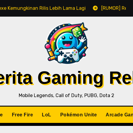
kinan Rilis Lebih Lama Lagi
[RUMOR] Remake Residen
Berita Gaming R
Mobile Legends, Call of Duty, PUBG, Dota 2
le
Free Fire
LoL
Pokémon Unite
Arcade Ga