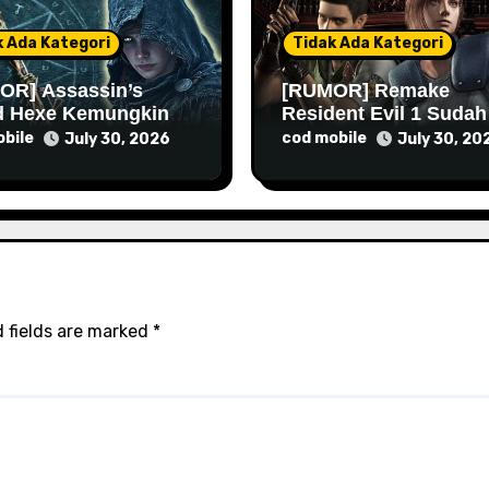
k Ada Kategori
Tidak Ada Kategori
OR] Assassin’s
[RUMOR] Remake
d Hexe Kemungkinan
Resident Evil 1 Sudah
 Lebih Lama Lagi
Masuk Tahap Pre-
bile
cod mobile
July 30, 2026
July 30, 20
Produksi Sejak Tahun
Lalu
 fields are marked
*