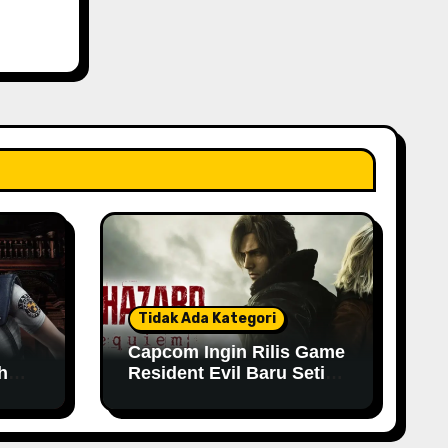
Tidak Ada Kategori
Capcom Ingin Rilis Game
h
Resident Evil Baru Setiap
Tahun
n