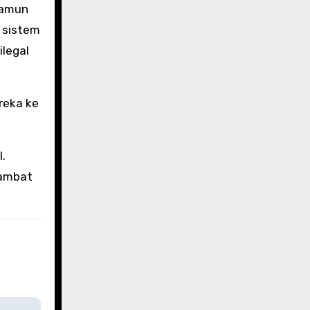
namun
 sistem
ilegal
reka ke
.
lambat