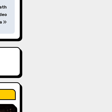
eath
ideo
ma