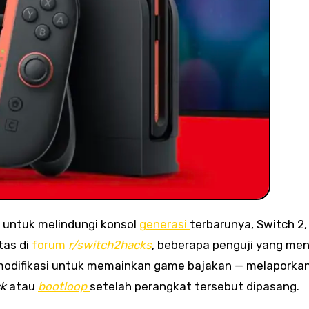
s untuk melindungi konsol
generasi
terbarunya, Switch 2, 
tas di
forum
r/switch2hacks
, beberapa penguji yang me
modifikasi untuk memainkan game bajakan — melaporka
ck
atau
bootloop
setelah perangkat tersebut dipasang.