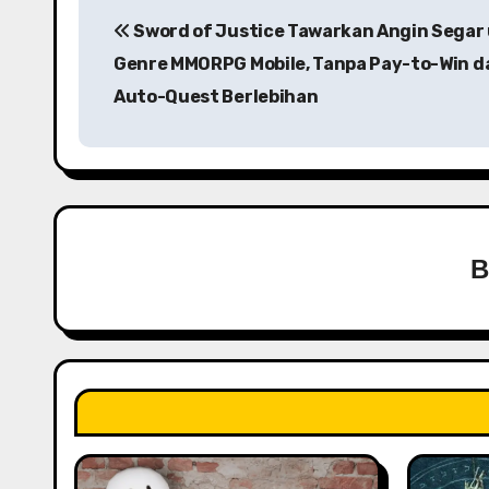
Sword of Justice Tawarkan Angin Segar
o
Genre MMORPG Mobile, Tanpa Pay-to-Win d
s
Auto-Quest Berlebihan
t
n
a
v
i
g
a
t