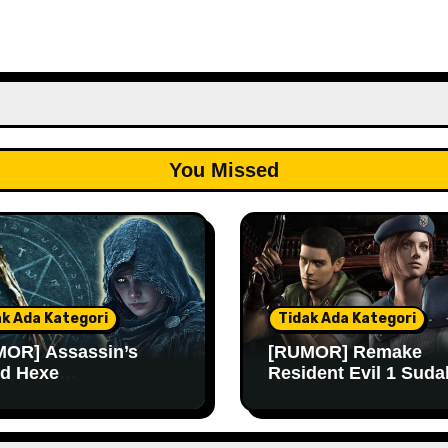
You Missed
ak Ada Kategori
Tidak Ada Kategori
OR] Assassin’s
[RUMOR] Remake
d Hexe
Resident Evil 1 Suda
ngkinan Rilis Lebih
Masuk Tahap Pre-
 Lagi
Produksi Sejak Tahu
Lalu