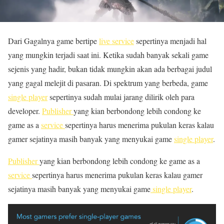
Dari Gagalnya game bertipe
live service
sepertinya menjadi hal
yang mungkin terjadi saat ini. Ketika sudah banyak sekali game
sejenis yang hadir, bukan tidak mungkin akan ada berbagai judul
yang gagal melejit di pasaran. Di spektrum yang berbeda, game
single player
sepertinya sudah mulai jarang dilirik oleh para
developer.
Publisher
yang kian berbondong lebih condong ke
game as a
service
sepertinya harus menerima pukulan keras kalau
gamer sejatinya masih banyak yang menyukai game
single player
.
Publisher
yang kian berbondong lebih condong ke game as a
service
sepertinya harus menerima pukulan keras kalau gamer
sejatinya masih banyak yang menyukai game
single player
.