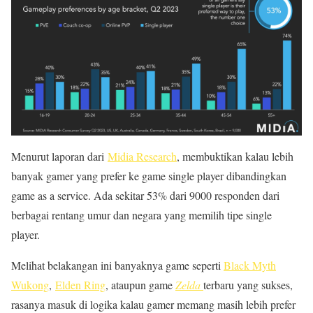
Menurut laporan dari
Midia Research
, membuktikan kalau lebih
banyak gamer yang prefer ke game single player dibandingkan
game as a service. Ada sekitar 53% dari 9000 responden dari
berbagai rentang umur dan negara yang memilih tipe single
player.
Melihat belakangan ini banyaknya game seperti
Black Myth
Wukong
,
Elden Ring
, ataupun game
Zelda
terbaru yang sukses,
rasanya masuk di logika kalau gamer memang masih lebih prefer