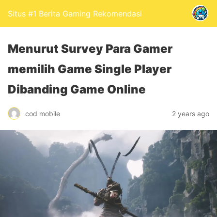
Situs #1 Berita Gaming Rekomendasi
Menurut Survey Para Gamer
memilih Game Single Player
Dibanding Game Online
cod mobile
2 years ago