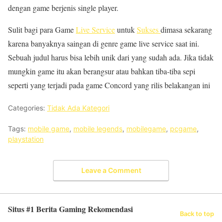
dengan game berjenis single player.
Sulit bagi para Game
Live Service
untuk
Sukses
dimasa sekarang
karena banyaknya saingan di genre game live service saat ini.
Sebuah judul harus bisa lebih unik dari yang sudah ada. Jika tidak
mungkin game itu akan berangsur atau bahkan tiba-tiba sepi
seperti yang terjadi pada game Concord yang rilis belakangan ini
Categories:
Tidak Ada Kategori
Tags:
mobile game
,
mobile legends
,
mobilegame
,
pcgame
,
playstation
Leave a Comment
Situs #1 Berita Gaming Rekomendasi
Back to top