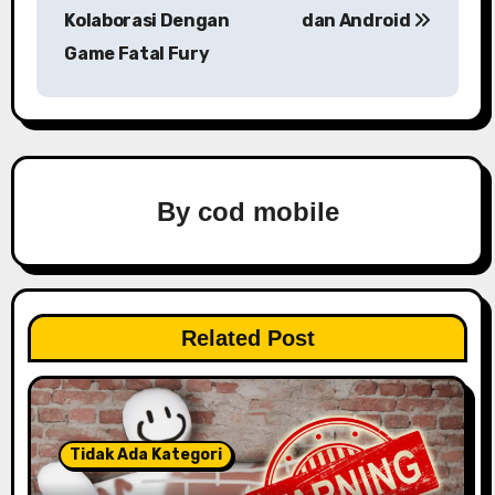
s
Kolaborasi Dengan
dan Android
Game Fatal Fury
t
n
a
v
By
cod mobile
i
g
a
Related Post
t
i
Tidak Ada Kategori
o