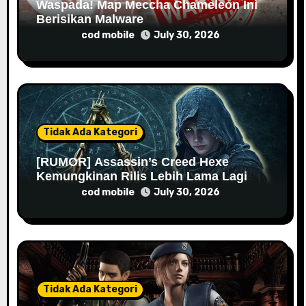
Waspada! Map Meccha Chameleon Ini
n
Berisikan Malware
cod mobile
July 30, 2026
Tidak Ada Kategori
[RUMOR] Assassin’s Creed Hexe
Kemungkinan Rilis Lebih Lama Lagi
cod mobile
July 30, 2026
Tidak Ada Kategori