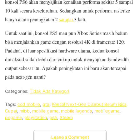
konsol PS6 akan menyajikan kenaikan performa sekitar 5 sampai
10 kali secara keseluruhan. Sedangkan untuk performa rasterize
hanya alami peningkatan 2
sampai
3 kali.
Untuk saat ini, konsol PS5 mau pun Xbox Series masih belum
bisa menjalankan game dengan resolusi 4K di framerate 120.
Padahal, di luar spesifikasi hardware utama, kedua konsol
dimaksud sudah lebih dari cukup untuk menyajikan bandwidth
output sebesar itu. Apakah peningkatan ini baru akan tercapai
pada next-gen nanti?
Categories:
Tidak Ada Kategori
Tags:
cod mobile
,
gta
,
Konsol Next-Gen Disebut Belum Bisa
Capai
,
mlbb
,
mobile game
,
mobile legends
,
mobilegame
,
pcgame
,
playstation
,
ps5
,
Steam
Leave a Comment