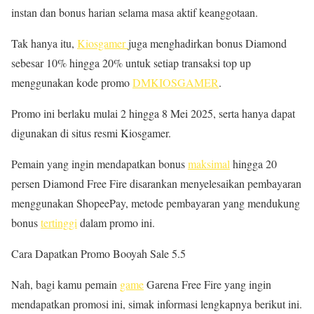
instan dan bonus harian selama masa aktif keanggotaan.
Tak hanya itu,
Kiosgamer
juga menghadirkan bonus Diamond
sebesar 10% hingga 20% untuk setiap transaksi top up
menggunakan kode promo
DMKIOSGAMER
.
Promo ini berlaku mulai 2 hingga 8 Mei 2025, serta hanya dapat
digunakan di situs resmi Kiosgamer.
Pemain yang ingin mendapatkan bonus
maksimal
hingga 20
persen Diamond Free Fire disarankan menyelesaikan pembayaran
menggunakan ShopeePay, metode pembayaran yang mendukung
bonus
tertinggi
dalam promo ini.
Cara Dapatkan Promo Booyah Sale 5.5
Nah, bagi kamu pemain
game
Garena Free Fire yang ingin
mendapatkan promosi ini, simak informasi lengkapnya berikut ini.