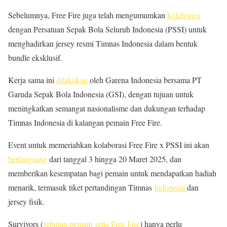
Sebelumnya, Free Fire juga telah mengumumkan
kolaborasi
dengan Persatuan Sepak Bola Seluruh Indonesia (PSSI) untuk
menghadirkan jersey resmi Timnas Indonesia dalam bentuk
bundle eksklusif.
Kerja sama ini
dilakukan
oleh Garena Indonesia bersama PT
Garuda Sepak Bola Indonesia (GSI), dengan tujuan untuk
meningkatkan semangat nasionalisme dan dukungan terhadap
Timnas Indonesia di kalangan pemain Free Fire.
Event untuk memeriahkan kolaborasi Free Fire x PSSI ini akan
berlangsung
dari tanggal 3 hingga 20 Maret 2025, dan
memberikan kesempatan bagi pemain untuk mendapatkan hadiah
menarik, termasuk tiket pertandingan Timnas
Indonesia
dan
jersey fisik.
Survivors (
sebutan pemain setia Free Fire
) hanya perlu