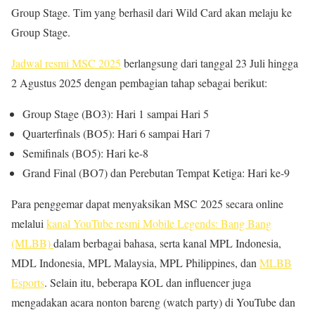
Group Stage. Tim yang berhasil dari Wild Card akan melaju ke
Group Stage.
Jadwal resmi MSC 2025
berlangsung dari tanggal 23 Juli hingga
2 Agustus 2025 dengan pembagian tahap sebagai berikut:
Group Stage (BO3): Hari 1 sampai Hari 5
Quarterfinals (BO5): Hari 6 sampai Hari 7
Semifinals (BO5): Hari ke-8
Grand Final (BO7) dan Perebutan Tempat Ketiga: Hari ke-9
Para penggemar dapat menyaksikan MSC 2025 secara online
melalui
kanal YouTube resmi Mobile Legends: Bang Bang
(MLBB)
dalam berbagai bahasa, serta kanal MPL Indonesia,
MDL Indonesia, MPL Malaysia, MPL Philippines, dan
MLBB
Esports
. Selain itu, beberapa KOL dan influencer juga
mengadakan acara nonton bareng (watch party) di YouTube dan