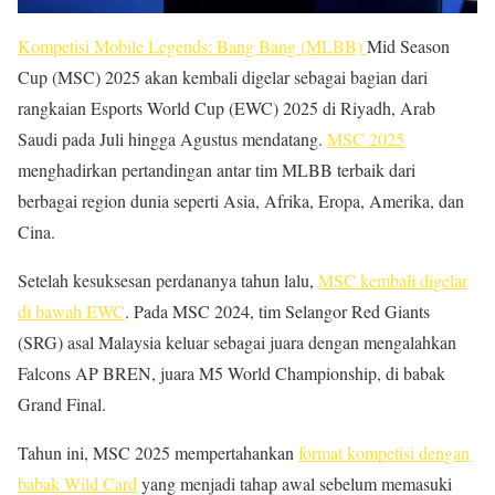
Kompetisi Mobile Legends: Bang Bang (MLBB)
Mid Season
Cup (MSC) 2025 akan kembali digelar sebagai bagian dari
rangkaian Esports World Cup (EWC) 2025 di Riyadh, Arab
Saudi pada Juli hingga Agustus mendatang.
MSC 2025
menghadirkan pertandingan antar tim MLBB terbaik dari
berbagai region dunia seperti Asia, Afrika, Eropa, Amerika, dan
Cina.
Setelah kesuksesan perdananya tahun lalu,
MSC kembali digelar
di bawah EWC
. Pada MSC 2024, tim Selangor Red Giants
(SRG) asal Malaysia keluar sebagai juara dengan mengalahkan
Falcons AP BREN, juara M5 World Championship, di babak
Grand Final.
Tahun ini, MSC 2025 mempertahankan
format kompetisi dengan
babak Wild Card
yang menjadi tahap awal sebelum memasuki