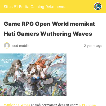
Situs #1 Berita Gaming Rekomendasi
Game RPG Open World memikat
Hati Gamers Wuthering Waves
cod mobile
2 years ago
Wuthering Waves
adalah permainan dengan genre
RPG
open-