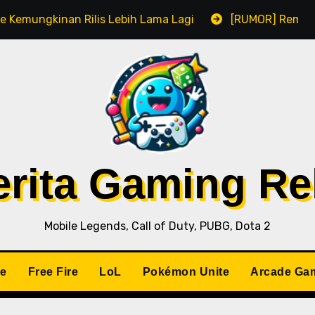
lis Lebih Lama Lagi
[RUMOR] Remake Resident Evil 1
Berita Gaming R
Mobile Legends, Call of Duty, PUBG, Dota 2
le
Free Fire
LoL
Pokémon Unite
Arcade Ga