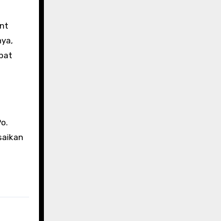
ent
nya,
pat
o.
saikan