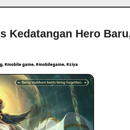
s Kedatangan Hero Baru
ng
, #
mobile game
, #
mobilegame
, #
ziya