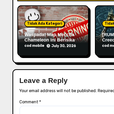
a
t
i
Tidak Ada Kategori
Tida
o
Waspada! Map Meccha
[RUM
Chameleon Ini Berisikan
Cree
n
Malware
Rilis
cod mobile
cod mo
July 30, 2026
Leave a Reply
Your email address will not be published.
Required
Comment
*