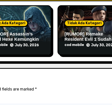
k Ada Kategori
Tidak Ada Kategori
OR] Assassin’s
[RUMOR] Remake
d Hexe Kemungkinan
Resident Evil 1 Sudah
 Lebih Lama Lagi
Masuk Tahap Pre-
bile
cod mobile
July 30, 2026
July 30, 20
Produksi Sejak Tahun
Lalu
 fields are marked
*