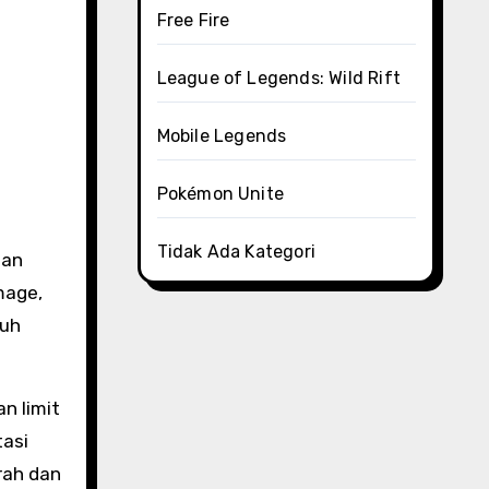
Free Fire
League of Legends: Wild Rift
Mobile Legends
Pokémon Unite
Tidak Ada Kategori
gan
mage,
suh
n limit
tasi
rah dan