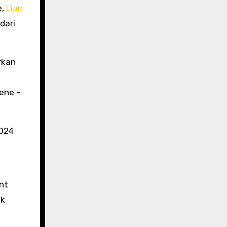
e,
Lian
dari
arkan
ene –
2024
nt
uk