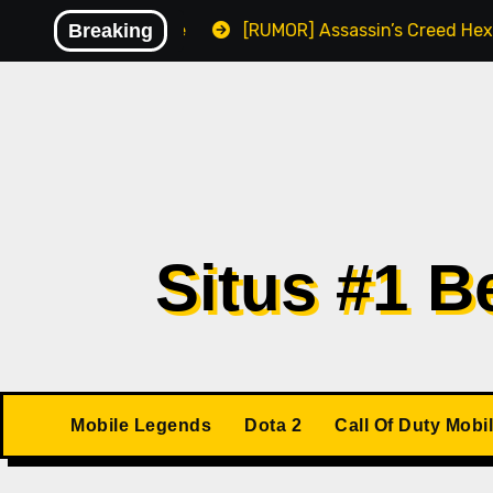
Skip
lware
Breaking
[RUMOR] Assassin’s Creed Hexe Kemungkinan Ri
to
content
Situs #1 
Mobile Legends
Dota 2
Call Of Duty Mobi