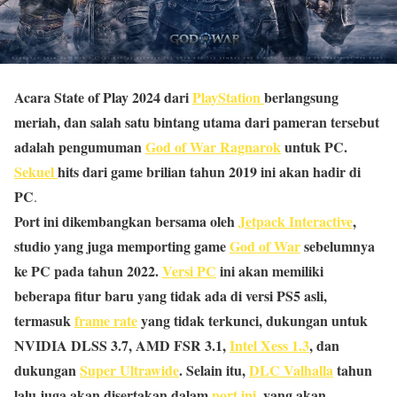
Acara State of Play 2024 dari
PlayStation
berlangsung
meriah, dan salah satu bintang utama dari pameran tersebut
adalah pengumuman
God of War Ragnarok
untuk PC.
Sekuel
hits dari game brilian tahun 2019 ini akan hadir di
PC
.
Port ini dikembangkan bersama oleh
Jetpack Interactive
,
studio yang juga memporting game
God of War
sebelumnya
ke PC pada tahun 2022.
Versi PC
ini akan memiliki
beberapa fitur baru yang tidak ada di versi PS5 asli,
termasuk
frame rate
yang tidak terkunci, dukungan untuk
NVIDIA DLSS 3.7, AMD FSR 3.1,
Intel Xess 1.3
, dan
dukungan
Super Ultrawide
. Selain itu,
DLC Valhalla
tahun
lalu juga akan disertakan dalam
port ini
, yang akan