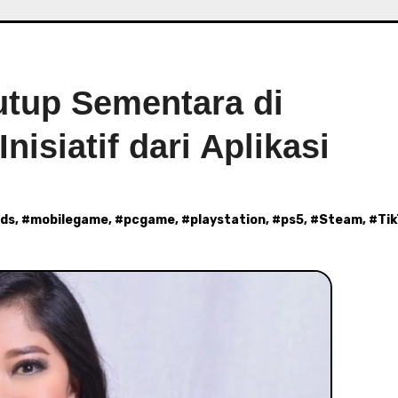
tutup Sementara di
nisiatif dari Aplikasi
nds
, #
mobilegame
, #
pcgame
, #
playstation
, #
ps5
, #
Steam
, #
Ti