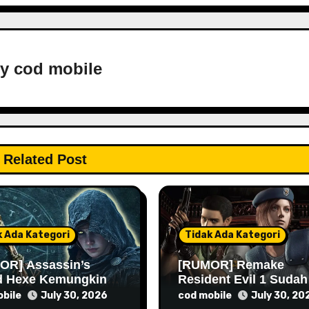
By
cod mobile
Related Post
k Ada Kategori
Tidak Ada Kategori
OR] Assassin’s
[RUMOR] Remake
d Hexe Kemungkinan
Resident Evil 1 Sudah
 Lebih Lama Lagi
Masuk Tahap Pre-
bile
cod mobile
July 30, 2026
July 30, 20
Produksi Sejak Tahun