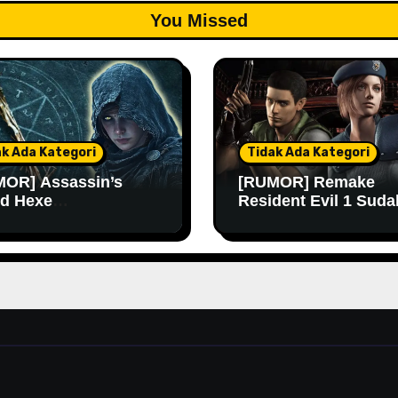
You Missed
ak Ada Kategori
Tidak Ada Kategori
OR] Assassin’s
[RUMOR] Remake
d Hexe
Resident Evil 1 Suda
ngkinan Rilis Lebih
Masuk Tahap Pre-
 Lagi
Produksi Sejak Tahu
Lalu