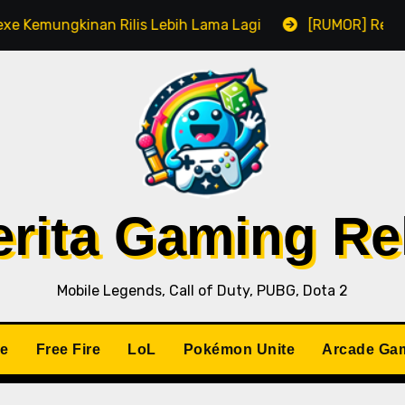
kinan Rilis Lebih Lama Lagi
[RUMOR] Remake Residen
Berita Gaming R
Mobile Legends, Call of Duty, PUBG, Dota 2
le
Free Fire
LoL
Pokémon Unite
Arcade Ga