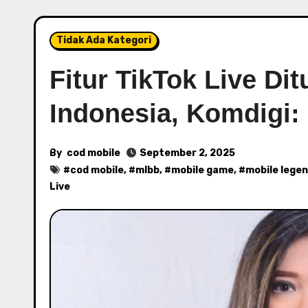
Tidak Ada Kategori
Fitur TikTok Live Di
Indonesia, Komdigi: I
By
cod mobile
September 2, 2025
#
cod mobile
, #
mlbb
, #
mobile game
, #
mobile lege
Live