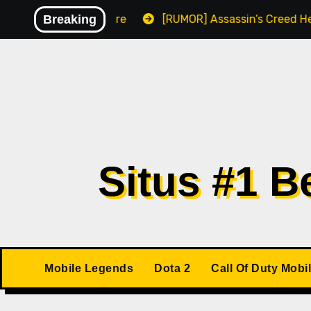
Skip
isikan Malware
Breaking
[RUMOR] Assassin’s Creed Hexe Kemung
to
content
Situs #1 
Mobile Legends
Dota 2
Call Of Duty Mobi