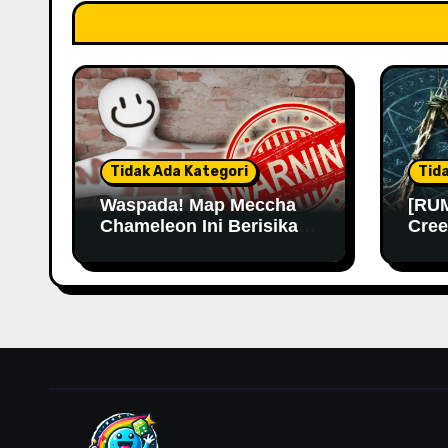
Tidak Ada Kategori
Tid
Waspada! Map Meccha
[RUM
Chameleon Ini Berisikan
Cree
Malware
Kemu
Lama