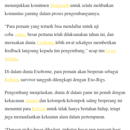
menunjukkan komitmen
Sharkmob
untuk selalu melibatkan
komunitas gaming dalam proses pengembangannya.
“Para pemain yang tertarik bisa mendaftar untuk uji
coba
online
besar pertama telah dilaksanakan tahun ini, dan
merasakan dunia
Exoborne
lebih awal sekaligus memberikan
feedback langsung kepada tim pengembang,” ucap tim
Level
Infinite
.
Di dalam dunia Exoborne, para pemain akan berperan sebagai
Reborn
, survivor tangguh dilengkapi dengan Exo-Rigs.
Pengembang menjelaskan, dunia di dalam game ini penuh dengan
kekacauan
elemen
dan kelompok-kelompok saling berperang ini
menuntut para
Reborn
untuk tidak hanya bertahan hidup, tetapi
juga memanfaatkan kekuatan alam dalam pertempuran.
“Dengan risiko besar dihadapi, imbalan besar pun menanti bagi