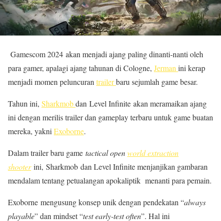
Gamescom 2024 akan menjadi ajang paling dinanti-nanti oleh
para gamer, apalagi ajang tahunan di Cologne,
Jerman
ini kerap
menjadi momen peluncuran
trailer
baru sejumlah game besar.
Tahun ini,
Sharkmob
dan Level Infinite akan meramaikan ajang
ini dengan merilis trailer dan gameplay terbaru untuk game buatan
mereka, yakni
Exoborne
.
Dalam trailer baru game
tactical open
world extraction
shooter
ini, Sharkmob dan Level Infinite menjanjikan gambaran
mendalam tentang petualangan apokaliptik menanti para pemain.
Exoborne mengusung konsep unik dengan pendekatan “
always
playable
” dan mindset “
test early-test often
”. Hal ini