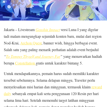
Jakarta – Livestream
Genshin Impact
versi Luna I yang digelar
tadi malam mengungkap sejumlah konten baru, mulai dari region
Nod-Krai,
Archon Quest
, banner wish, hingga berbagai event.
Salah satu yang paling menarik perhatian adalah event berjudul
“
To Temper Thyself and Journey Far
”
yang menawarkan hadiah
berupa
Constellation
gratis untuk karakter bintang 5.
Untuk mendapatkannya, pemain harus sudah memiliki karakter
tersebut sebelumnya. Selama delapan minggu, Traveler perlu
menyelesaikan misi harian dan mingguan, termasuk klaim
reward
daily
sebanyak empat kali serta penggunaan 120 Resin per hari
selama lima hari. Setelah memenuhi target latihan mingguan
sebanyak delapan kali, pemain dapat menukar hadiah berupa