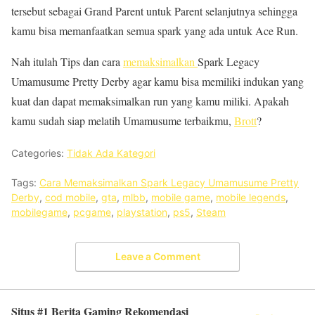
tersebut sebagai Grand Parent untuk Parent selanjutnya sehingga
kamu bisa memanfaatkan semua spark yang ada untuk Ace Run.
Nah itulah Tips dan cara
memaksimalkan
Spark Legacy
Umamusume Pretty Derby agar kamu bisa memiliki indukan yang
kuat dan dapat memaksimalkan run yang kamu miliki. Apakah
kamu sudah siap melatih Umamusume terbaikmu,
Brott
?
Categories:
Tidak Ada Kategori
Tags:
Cara Memaksimalkan Spark Legacy Umamusume Pretty
Derby
,
cod mobile
,
gta
,
mlbb
,
mobile game
,
mobile legends
,
mobilegame
,
pcgame
,
playstation
,
ps5
,
Steam
Leave a Comment
Situs #1 Berita Gaming Rekomendasi