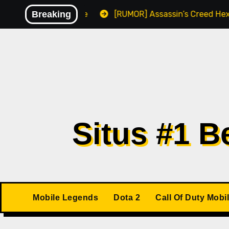
Skip
kan Malware
Breaking
[RUMOR] Assassin’s Creed Hexe Kemungki
to
content
Situs #1 
Mobile Legends
Dota 2
Call Of Duty Mobi