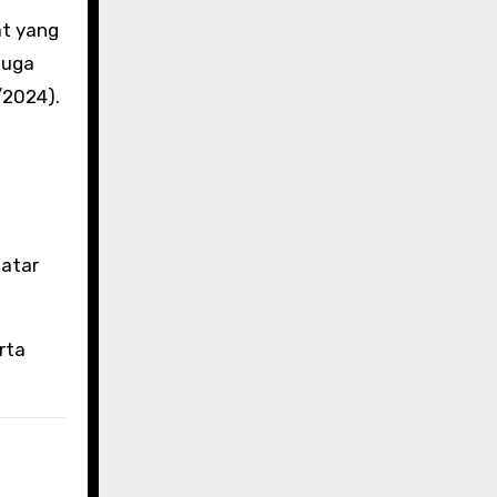
at yang
juga
/2024).
latar
rta