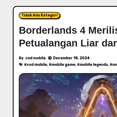
Tidak Ada Kategori
Borderlands 4 Merili
Petualangan Liar dar
By
cod mobile
December 18, 2024
#
cod mobile
, #
mobile game
, #
mobile legends
, #
mo