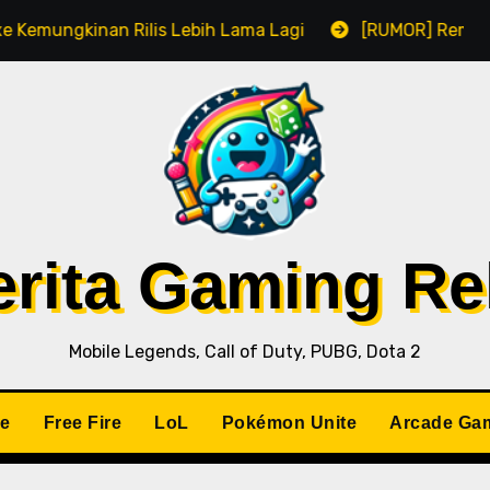
nan Rilis Lebih Lama Lagi
[RUMOR] Remake Resident 
Berita Gaming R
Mobile Legends, Call of Duty, PUBG, Dota 2
le
Free Fire
LoL
Pokémon Unite
Arcade Ga