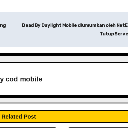
ong
Dead By Daylight Mobile diumumkan oleh Net
Tutup Serv
By
cod mobile
Related Post