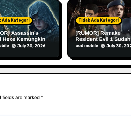
k Ada Kategori
Tidak Ada Kategori
OR] Assassin’s
[RUMOR] Remake
d Hexe Kemungkinan
Resident Evil 1 Sudah
 Lebih Lama Lagi
Masuk Tahap Pre-
bile
cod mobile
July 30, 2026
July 30, 20
Produksi Sejak Tahun
Lalu
 fields are marked
*