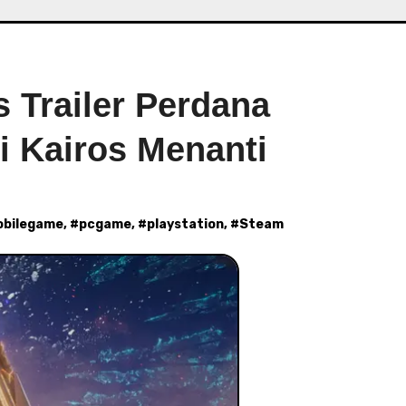
s Trailer Perdana
i Kairos Menanti
bilegame
, #
pcgame
, #
playstation
, #
Steam