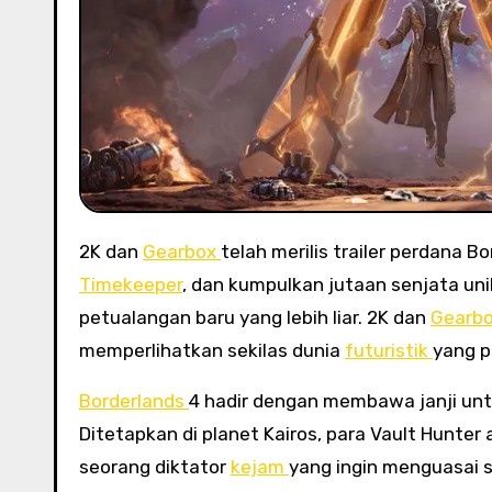
2K dan
Gearbox
telah merilis trailer perdana B
Timekeeper
, dan kumpulkan jutaan senjata un
petualangan baru yang lebih liar. 2K dan
Gearb
memperlihatkan sekilas dunia
futuristik
yang p
Borderlands
4 hadir dengan membawa janji untu
Ditetapkan di planet Kairos, para Vault Hunt
seorang diktator
kejam
yang ingin menguasai s