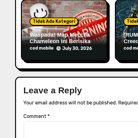
t
i
Tidak Ada Kategori
Tida
o
Waspada! Map Meccha
[RUM
Chameleon Ini Berisikan
Cree
n
Malware
Rilis
cod mobile
cod mo
July 30, 2026
Leave a Reply
Your email address will not be published.
Required
Comment
*