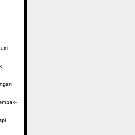
suai
k
engan
tembak-
api