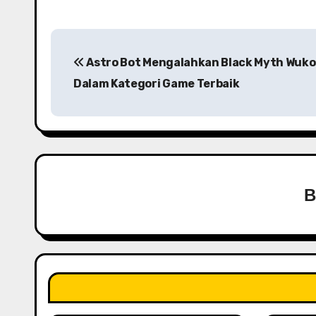
P
Astro Bot Mengalahkan Black Myth Wuk
o
Dalam Kategori Game Terbaik
s
t
n
a
v
i
g
a