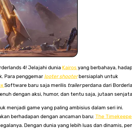
orderlands 4! Jelajahi dunia
Kairos
yang berbahaya, hadap
ik. Para penggemar
looter shooter
bersiaplah untuk
ox
Software baru saja merilis
trailer
perdana dari Borderla
enuh dengan aksi, humor, dan tentu saja, jutaan senjata
k menjadi game yang paling ambisius dalam seri ini.
er akan berhadapan dengan ancaman baru:
The Timekeepe
egalanya. Dengan dunia yang lebih luas dan dinamis, pe