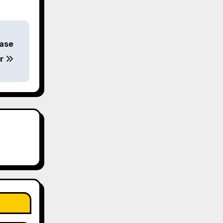
Ease
er